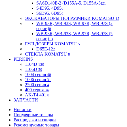
SA6D140E-2 (D155A-5, D155A-3)
21
S4D95, 4D95
6
S6D95, 6D95
6
ЭКСКАВАТОРЫ-ПОГРУЗЧИКИ KOMATSU
15
WB-93R, WB-93S, WB-97R, WB-97S (2
серии)
0
WB-93R, WB-93S, WB-97R, WB-97S (5
серии)
13
БУЛЬДОЗЕРЫ KOMATSU
5
D65E-12
2
СТЁКЛА KOMATSU
8
PERKINS
1104D
129
1106D
59
1004 серия
40
1006 серия
31
2500 серия
4
400 серия
34
AK-T4.401
0
ЗАПЧАСТИ
Новинки
Популярные товары
Распродажи и скидки
Рекомендуемые товары