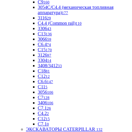
С9
160
3054С/С4.4 (механическая топливная
аппаратура)
177
3116
29
С4.4 (Common rail)
110
3306
43
С13
136
3066
59
С6.4
74
С15
170
3126
97
3304
14
3408/3412
33
С18
81
C12
12
С6.6
147
C11
5
3056
106
С7
128
3406
106
C7.1
26
C4.2
2
С12
15
С7.1
0
ЭКСКАВАТОРЫ CATERPILLAR
132