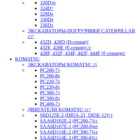
320D
58
324D
7
329D
6
330D
8
336D
5
ЭКСКАВАТОРЫ-ПОГРУЗЧИКИ CATERPILLAR
257
432D, 428D (D-серия)
7
432E, 428E (E-серия)
122
428F, 432F, 434F, 442F, 444F (F-серия)
45
KOMATSU
ЭКСКАВАТОРЫ KOMATSU
25
PC200-7
5
PC200-8
4
PC220-7
6
PC220-8
5
PC300-7
3
PC300-8
3
PC400-7
3
ДВИГАТЕЛИ KOMATSU
317
S6D125E-2 (D85A-21, D65E-12)
73
SAA6D102E-2 (PC200-7)
51
SAA6D107E-1 (PC200-8)
49
SAA6D114E-2 (PC300-7)
54
SAA6D114E-3 (PC300-8)
53