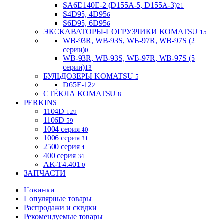
SA6D140E-2 (D155A-5, D155A-3)
21
S4D95, 4D95
6
S6D95, 6D95
6
ЭКСКАВАТОРЫ-ПОГРУЗЧИКИ KOMATSU
15
WB-93R, WB-93S, WB-97R, WB-97S (2
серии)
0
WB-93R, WB-93S, WB-97R, WB-97S (5
серии)
13
БУЛЬДОЗЕРЫ KOMATSU
5
D65E-12
2
СТЁКЛА KOMATSU
8
PERKINS
1104D
129
1106D
59
1004 серия
40
1006 серия
31
2500 серия
4
400 серия
34
AK-T4.401
0
ЗАПЧАСТИ
Новинки
Популярные товары
Распродажи и скидки
Рекомендуемые товары