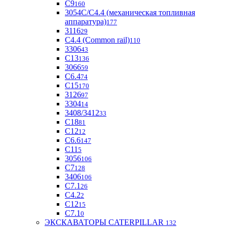
С9
160
3054С/С4.4 (механическая топливная
аппаратура)
177
3116
29
С4.4 (Common rail)
110
3306
43
С13
136
3066
59
С6.4
74
С15
170
3126
97
3304
14
3408/3412
33
С18
81
C12
12
С6.6
147
C11
5
3056
106
С7
128
3406
106
C7.1
26
C4.2
2
С12
15
С7.1
0
ЭКСКАВАТОРЫ CATERPILLAR
132