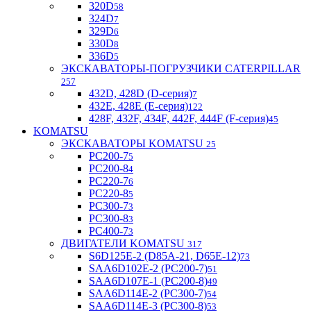
320D
58
324D
7
329D
6
330D
8
336D
5
ЭКСКАВАТОРЫ-ПОГРУЗЧИКИ CATERPILLAR
257
432D, 428D (D-серия)
7
432E, 428E (E-серия)
122
428F, 432F, 434F, 442F, 444F (F-серия)
45
KOMATSU
ЭКСКАВАТОРЫ KOMATSU
25
PC200-7
5
PC200-8
4
PC220-7
6
PC220-8
5
PC300-7
3
PC300-8
3
PC400-7
3
ДВИГАТЕЛИ KOMATSU
317
S6D125E-2 (D85A-21, D65E-12)
73
SAA6D102E-2 (PC200-7)
51
SAA6D107E-1 (PC200-8)
49
SAA6D114E-2 (PC300-7)
54
SAA6D114E-3 (PC300-8)
53