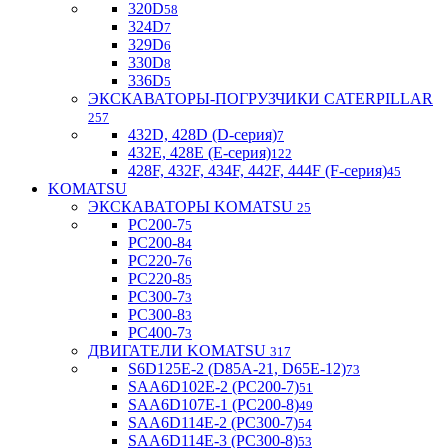
320D
58
324D
7
329D
6
330D
8
336D
5
ЭКСКАВАТОРЫ-ПОГРУЗЧИКИ CATERPILLAR
257
432D, 428D (D-серия)
7
432E, 428E (E-серия)
122
428F, 432F, 434F, 442F, 444F (F-серия)
45
KOMATSU
ЭКСКАВАТОРЫ KOMATSU
25
PC200-7
5
PC200-8
4
PC220-7
6
PC220-8
5
PC300-7
3
PC300-8
3
PC400-7
3
ДВИГАТЕЛИ KOMATSU
317
S6D125E-2 (D85A-21, D65E-12)
73
SAA6D102E-2 (PC200-7)
51
SAA6D107E-1 (PC200-8)
49
SAA6D114E-2 (PC300-7)
54
SAA6D114E-3 (PC300-8)
53