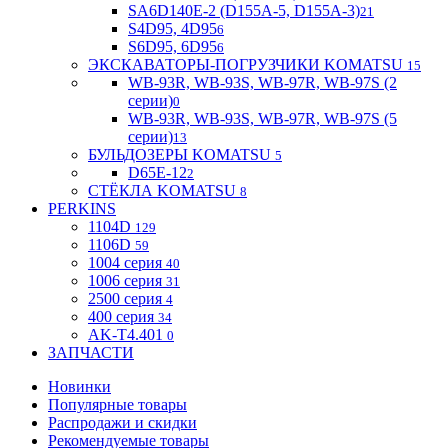
SA6D140E-2 (D155A-5, D155A-3)
21
S4D95, 4D95
6
S6D95, 6D95
6
ЭКСКАВАТОРЫ-ПОГРУЗЧИКИ KOMATSU
15
WB-93R, WB-93S, WB-97R, WB-97S (2
серии)
0
WB-93R, WB-93S, WB-97R, WB-97S (5
серии)
13
БУЛЬДОЗЕРЫ KOMATSU
5
D65E-12
2
СТЁКЛА KOMATSU
8
PERKINS
1104D
129
1106D
59
1004 серия
40
1006 серия
31
2500 серия
4
400 серия
34
AK-T4.401
0
ЗАПЧАСТИ
Новинки
Популярные товары
Распродажи и скидки
Рекомендуемые товары