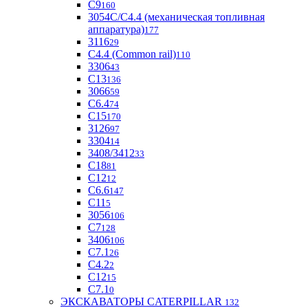
С9
160
3054С/С4.4 (механическая топливная
аппаратура)
177
3116
29
С4.4 (Common rail)
110
3306
43
С13
136
3066
59
С6.4
74
С15
170
3126
97
3304
14
3408/3412
33
С18
81
C12
12
С6.6
147
C11
5
3056
106
С7
128
3406
106
C7.1
26
C4.2
2
С12
15
С7.1
0
ЭКСКАВАТОРЫ CATERPILLAR
132