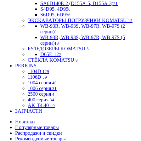
SA6D140E-2 (D155A-5, D155A-3)
21
S4D95, 4D95
6
S6D95, 6D95
6
ЭКСКАВАТОРЫ-ПОГРУЗЧИКИ KOMATSU
15
WB-93R, WB-93S, WB-97R, WB-97S (2
серии)
0
WB-93R, WB-93S, WB-97R, WB-97S (5
серии)
13
БУЛЬДОЗЕРЫ KOMATSU
5
D65E-12
2
СТЁКЛА KOMATSU
8
PERKINS
1104D
129
1106D
59
1004 серия
40
1006 серия
31
2500 серия
4
400 серия
34
AK-T4.401
0
ЗАПЧАСТИ
Новинки
Популярные товары
Распродажи и скидки
Рекомендуемые товары