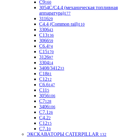
С9
160
3054С/С4.4 (механическая топливная
аппаратура)
177
3116
29
С4.4 (Common rail)
110
3306
43
С13
136
3066
59
С6.4
74
С15
170
3126
97
3304
14
3408/3412
33
С18
81
C12
12
С6.6
147
C11
5
3056
106
С7
128
3406
106
C7.1
26
C4.2
2
С12
15
С7.1
0
ЭКСКАВАТОРЫ CATERPILLAR
132