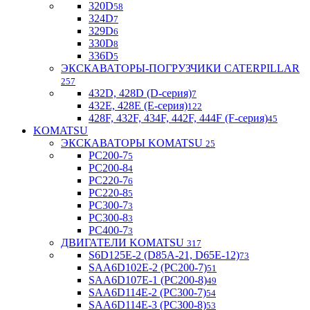
320D
58
324D
7
329D
6
330D
8
336D
5
ЭКСКАВАТОРЫ-ПОГРУЗЧИКИ CATERPILLAR
257
432D, 428D (D-серия)
7
432E, 428E (E-серия)
122
428F, 432F, 434F, 442F, 444F (F-серия)
45
KOMATSU
ЭКСКАВАТОРЫ KOMATSU
25
PC200-7
5
PC200-8
4
PC220-7
6
PC220-8
5
PC300-7
3
PC300-8
3
PC400-7
3
ДВИГАТЕЛИ KOMATSU
317
S6D125E-2 (D85A-21, D65E-12)
73
SAA6D102E-2 (PC200-7)
51
SAA6D107E-1 (PC200-8)
49
SAA6D114E-2 (PC300-7)
54
SAA6D114E-3 (PC300-8)
53