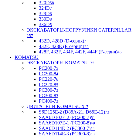
320D
58
324D
7
329D
6
330D
8
336D
5
ЭКСКАВАТОРЫ-ПОГРУЗЧИКИ CATERPILLAR
257
432D, 428D (D-серия)
7
432E, 428E (E-серия)
122
428F, 432F, 434F, 442F, 444F (F-серия)
45
KOMATSU
ЭКСКАВАТОРЫ KOMATSU
25
PC200-7
5
PC200-8
4
PC220-7
6
PC220-8
5
PC300-7
3
PC300-8
3
PC400-7
3
ДВИГАТЕЛИ KOMATSU
317
S6D125E-2 (D85A-21, D65E-12)
73
SAA6D102E-2 (PC200-7)
51
SAA6D107E-1 (PC200-8)
49
SAA6D114E-2 (PC300-7)
54
SAA6D114E-3 (PC300-8)
53