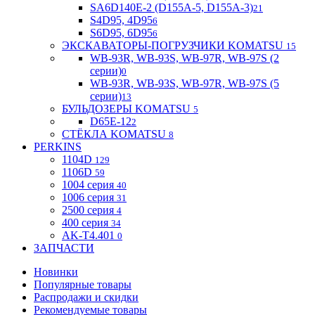
SA6D140E-2 (D155A-5, D155A-3)
21
S4D95, 4D95
6
S6D95, 6D95
6
ЭКСКАВАТОРЫ-ПОГРУЗЧИКИ KOMATSU
15
WB-93R, WB-93S, WB-97R, WB-97S (2
серии)
0
WB-93R, WB-93S, WB-97R, WB-97S (5
серии)
13
БУЛЬДОЗЕРЫ KOMATSU
5
D65E-12
2
СТЁКЛА KOMATSU
8
PERKINS
1104D
129
1106D
59
1004 серия
40
1006 серия
31
2500 серия
4
400 серия
34
AK-T4.401
0
ЗАПЧАСТИ
Новинки
Популярные товары
Распродажи и скидки
Рекомендуемые товары