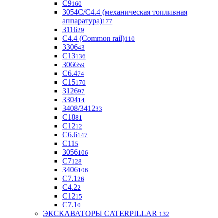
С9
160
3054С/С4.4 (механическая топливная
аппаратура)
177
3116
29
С4.4 (Common rail)
110
3306
43
С13
136
3066
59
С6.4
74
С15
170
3126
97
3304
14
3408/3412
33
С18
81
C12
12
С6.6
147
C11
5
3056
106
С7
128
3406
106
C7.1
26
C4.2
2
С12
15
С7.1
0
ЭКСКАВАТОРЫ CATERPILLAR
132