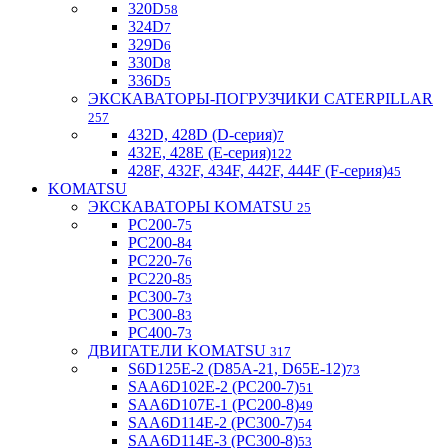
320D
58
324D
7
329D
6
330D
8
336D
5
ЭКСКАВАТОРЫ-ПОГРУЗЧИКИ CATERPILLAR
257
432D, 428D (D-серия)
7
432E, 428E (E-серия)
122
428F, 432F, 434F, 442F, 444F (F-серия)
45
KOMATSU
ЭКСКАВАТОРЫ KOMATSU
25
PC200-7
5
PC200-8
4
PC220-7
6
PC220-8
5
PC300-7
3
PC300-8
3
PC400-7
3
ДВИГАТЕЛИ KOMATSU
317
S6D125E-2 (D85A-21, D65E-12)
73
SAA6D102E-2 (PC200-7)
51
SAA6D107E-1 (PC200-8)
49
SAA6D114E-2 (PC300-7)
54
SAA6D114E-3 (PC300-8)
53