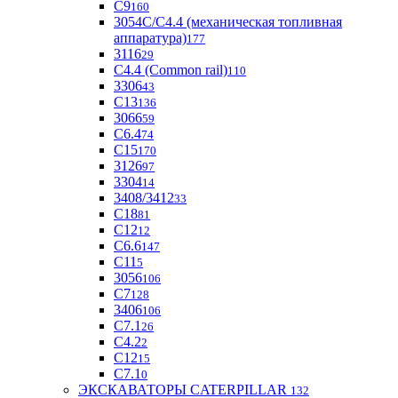
С9
160
3054С/С4.4 (механическая топливная
аппаратура)
177
3116
29
С4.4 (Common rail)
110
3306
43
С13
136
3066
59
С6.4
74
С15
170
3126
97
3304
14
3408/3412
33
С18
81
C12
12
С6.6
147
C11
5
3056
106
С7
128
3406
106
C7.1
26
C4.2
2
С12
15
С7.1
0
ЭКСКАВАТОРЫ CATERPILLAR
132