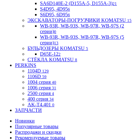
SA6D140E-2 (D155A-5, D155A-3)
21
S4D95, 4D95
6
S6D95, 6D95
6
ЭКСКАВАТОРЫ-ПОГРУЗЧИКИ KOMATSU
15
WB-93R, WB-93S, WB-97R, WB-97S (2
серии)
0
WB-93R, WB-93S, WB-97R, WB-97S (5
серии)
13
БУЛЬДОЗЕРЫ KOMATSU
5
D65E-12
2
СТЁКЛА KOMATSU
8
PERKINS
1104D
129
1106D
59
1004 серия
40
1006 серия
31
2500 серия
4
400 серия
34
AK-T4.401
0
ЗАПЧАСТИ
Новинки
Популярные товары
Распродажи и скидки
Рекомендуемые товары