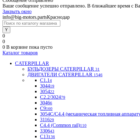
Сообщение отправлено
Ваше сообщение успешно отправлено. В ближайшее время с Ва
Закрыть окно
info@big-motors.parts
Краснодар
0
0
0
В корзине
пока пусто
Каталог товаров
CATERPILLAR
БУЛЬДОЗЕРЫ CATERPILLAR
31
ДВИГАТЕЛИ CATERPILLAR
1546
C1.1
4
3044
19
3054
22
С2.2/3024
79
3046
6
С9
160
3054С/С4.4 (механическая топливная аппарат
3116
29
С4.4 (Common rail)
110
3306
43
С13
136