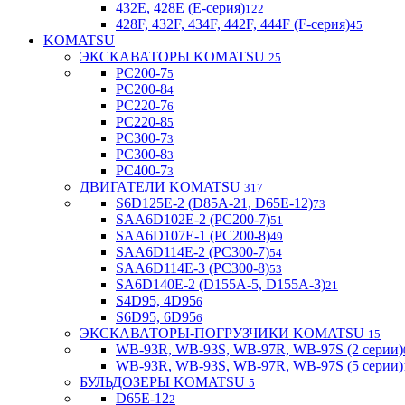
432E, 428E (E-серия)
122
428F, 432F, 434F, 442F, 444F (F-серия)
45
KOMATSU
ЭКСКАВАТОРЫ KOMATSU
25
PC200-7
5
PC200-8
4
PC220-7
6
PC220-8
5
PC300-7
3
PC300-8
3
PC400-7
3
ДВИГАТЕЛИ KOMATSU
317
S6D125E-2 (D85A-21, D65E-12)
73
SAA6D102E-2 (PC200-7)
51
SAA6D107E-1 (PC200-8)
49
SAA6D114E-2 (PC300-7)
54
SAA6D114E-3 (PC300-8)
53
SA6D140E-2 (D155A-5, D155A-3)
21
S4D95, 4D95
6
S6D95, 6D95
6
ЭКСКАВАТОРЫ-ПОГРУЗЧИКИ KOMATSU
15
WB-93R, WB-93S, WB-97R, WB-97S (2 серии)
WB-93R, WB-93S, WB-97R, WB-97S (5 серии)
БУЛЬДОЗЕРЫ KOMATSU
5
D65E-12
2