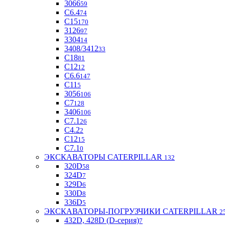
3066
59
С6.4
74
С15
170
3126
97
3304
14
3408/3412
33
С18
81
C12
12
С6.6
147
C11
5
3056
106
С7
128
3406
106
C7.1
26
C4.2
2
С12
15
С7.1
0
ЭКСКАВАТОРЫ CATERPILLAR
132
320D
58
324D
7
329D
6
330D
8
336D
5
ЭКСКАВАТОРЫ-ПОГРУЗЧИКИ CATERPILLAR
2
432D, 428D (D-серия)
7