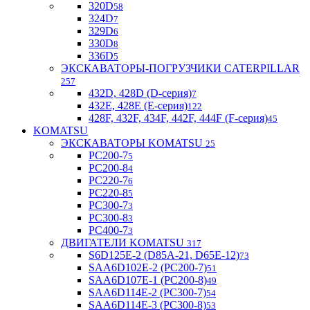
320D
58
324D
7
329D
6
330D
8
336D
5
ЭКСКАВАТОРЫ-ПОГРУЗЧИКИ CATERPILLAR
257
432D, 428D (D-серия)
7
432E, 428E (E-серия)
122
428F, 432F, 434F, 442F, 444F (F-серия)
45
KOMATSU
ЭКСКАВАТОРЫ KOMATSU
25
PC200-7
5
PC200-8
4
PC220-7
6
PC220-8
5
PC300-7
3
PC300-8
3
PC400-7
3
ДВИГАТЕЛИ KOMATSU
317
S6D125E-2 (D85A-21, D65E-12)
73
SAA6D102E-2 (PC200-7)
51
SAA6D107E-1 (PC200-8)
49
SAA6D114E-2 (PC300-7)
54
SAA6D114E-3 (PC300-8)
53