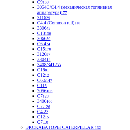
С9
160
3054С/С4.4 (механическая топливная
аппаратура)
177
3116
29
С4.4 (Common rail)
110
3306
43
С13
136
3066
59
С6.4
74
С15
170
3126
97
3304
14
3408/3412
33
С18
81
C12
12
С6.6
147
C11
5
3056
106
С7
128
3406
106
C7.1
26
C4.2
2
С12
15
С7.1
0
ЭКСКАВАТОРЫ CATERPILLAR
132