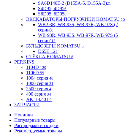
SA6D140E-2 (D155A-5, D155A-3)
21
S4D95, 4D95
6
S6D95, 6D95
6
ЭКСКАВАТОРЫ-ПОГРУЗЧИКИ KOMATSU
15
WB-93R, WB-93S, WB-97R, WB-97S (2
серии)
0
WB-93R, WB-93S, WB-97R, WB-97S (5
серии)
13
БУЛЬДОЗЕРЫ KOMATSU
5
D65E-12
2
СТЁКЛА KOMATSU
8
PERKINS
1104D
129
1106D
59
1004 серия
40
1006 серия
31
2500 серия
4
400 серия
34
AK-T4.401
0
ЗАПЧАСТИ
Новинки
Популярные товары
Распродажи и скидки
Рекомендуемые товары