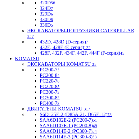
320D
58
324D
7
329D
6
330D
8
336D
5
ЭКСКАВАТОРЫ-ПОГРУЗЧИКИ CATERPILLAR
257
432D, 428D (D-серия)
7
432E, 428E (E-серия)
122
428F, 432F, 434F, 442F, 444F (F-серия)
45
KOMATSU
ЭКСКАВАТОРЫ KOMATSU
25
PC200-7
5
PC200-8
4
PC220-7
6
PC220-8
5
PC300-7
3
PC300-8
3
PC400-7
3
ДВИГАТЕЛИ KOMATSU
317
S6D125E-2 (D85A-21, D65E-12)
73
SAA6D102E-2 (PC200-7)
51
SAA6D107E-1 (PC200-8)
49
SAA6D114E-2 (PC300-7)
54
SAA6D114E-3 (PC300-8)
53