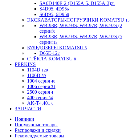
SA6D140E-2 (D155A-5, D155A-3)
21
S4D95, 4D95
6
S6D95, 6D95
6
ЭКСКАВАТОРЫ-ПОГРУЗЧИКИ KOMATSU
15
WB-93R, WB-93S, WB-97R, WB-97S (2
серии)
0
WB-93R, WB-93S, WB-97R, WB-97S (5
серии)
13
БУЛЬДОЗЕРЫ KOMATSU
5
D65E-12
2
СТЁКЛА KOMATSU
8
PERKINS
1104D
129
1106D
59
1004 серия
40
1006 серия
31
2500 серия
4
400 серия
34
AK-T4.401
0
ЗАПЧАСТИ
Новинки
Популярные товары
Распродажи и скидки
Рекомендуемые товары