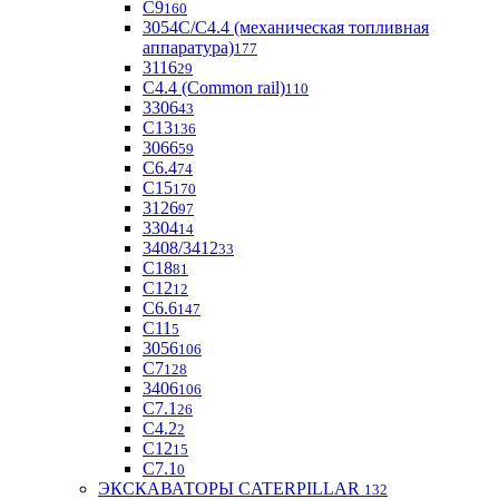
С9
160
3054С/С4.4 (механическая топливная
аппаратура)
177
3116
29
С4.4 (Common rail)
110
3306
43
С13
136
3066
59
С6.4
74
С15
170
3126
97
3304
14
3408/3412
33
С18
81
C12
12
С6.6
147
C11
5
3056
106
С7
128
3406
106
C7.1
26
C4.2
2
С12
15
С7.1
0
ЭКСКАВАТОРЫ CATERPILLAR
132