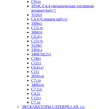
С9
160
3054С/С4.4 (механическая топливная
аппаратура)
177
3116
29
С4.4 (Common rail)
110
3306
43
С13
136
3066
59
С6.4
74
С15
170
3126
97
3304
14
3408/3412
33
С18
81
C12
12
С6.6
147
C11
5
3056
106
С7
128
3406
106
C7.1
26
C4.2
2
С12
15
С7.1
0
ЭКСКАВАТОРЫ CATERPILLAR
132