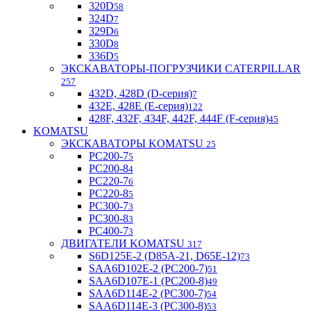
320D
58
324D
7
329D
6
330D
8
336D
5
ЭКСКАВАТОРЫ-ПОГРУЗЧИКИ CATERPILLAR
257
432D, 428D (D-серия)
7
432E, 428E (E-серия)
122
428F, 432F, 434F, 442F, 444F (F-серия)
45
KOMATSU
ЭКСКАВАТОРЫ KOMATSU
25
PC200-7
5
PC200-8
4
PC220-7
6
PC220-8
5
PC300-7
3
PC300-8
3
PC400-7
3
ДВИГАТЕЛИ KOMATSU
317
S6D125E-2 (D85A-21, D65E-12)
73
SAA6D102E-2 (PC200-7)
51
SAA6D107E-1 (PC200-8)
49
SAA6D114E-2 (PC300-7)
54
SAA6D114E-3 (PC300-8)
53