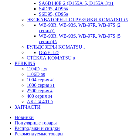
SA6D140E-2 (D155A-5, D155A-3)
21
S4D95, 4D95
6
S6D95, 6D95
6
ЭКСКАВАТОРЫ-ПОГРУЗЧИКИ KOMATSU
15
WB-93R, WB-93S, WB-97R, WB-97S (2
серии)
0
WB-93R, WB-93S, WB-97R, WB-97S (5
серии)
13
БУЛЬДОЗЕРЫ KOMATSU
5
D65E-12
2
СТЁКЛА KOMATSU
8
PERKINS
1104D
129
1106D
59
1004 серия
40
1006 серия
31
2500 серия
4
400 серия
34
AK-T4.401
0
ЗАПЧАСТИ
Новинки
Популярные товары
Распродажи и скидки
Рекомендуемые товары