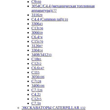
С9
160
3054С/С4.4 (механическая топливная
аппаратура)
177
3116
29
С4.4 (Common rail)
110
3306
43
С13
136
3066
59
С6.4
74
С15
170
3126
97
3304
14
3408/3412
33
С18
81
C12
12
С6.6
147
C11
5
3056
106
С7
128
3406
106
C7.1
26
C4.2
2
С12
15
С7.1
0
ЭКСКАВАТОРЫ CATERPILLAR
132