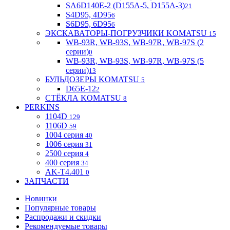
SA6D140E-2 (D155A-5, D155A-3)
21
S4D95, 4D95
6
S6D95, 6D95
6
ЭКСКАВАТОРЫ-ПОГРУЗЧИКИ KOMATSU
15
WB-93R, WB-93S, WB-97R, WB-97S (2
серии)
0
WB-93R, WB-93S, WB-97R, WB-97S (5
серии)
13
БУЛЬДОЗЕРЫ KOMATSU
5
D65E-12
2
СТЁКЛА KOMATSU
8
PERKINS
1104D
129
1106D
59
1004 серия
40
1006 серия
31
2500 серия
4
400 серия
34
AK-T4.401
0
ЗАПЧАСТИ
Новинки
Популярные товары
Распродажи и скидки
Рекомендуемые товары