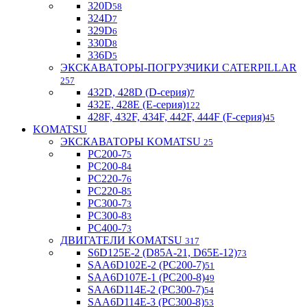
320D
58
324D
7
329D
6
330D
8
336D
5
ЭКСКАВАТОРЫ-ПОГРУЗЧИКИ CATERPILLAR
257
432D, 428D (D-серия)
7
432E, 428E (E-серия)
122
428F, 432F, 434F, 442F, 444F (F-серия)
45
KOMATSU
ЭКСКАВАТОРЫ KOMATSU
25
PC200-7
5
PC200-8
4
PC220-7
6
PC220-8
5
PC300-7
3
PC300-8
3
PC400-7
3
ДВИГАТЕЛИ KOMATSU
317
S6D125E-2 (D85A-21, D65E-12)
73
SAA6D102E-2 (PC200-7)
51
SAA6D107E-1 (PC200-8)
49
SAA6D114E-2 (PC300-7)
54
SAA6D114E-3 (PC300-8)
53