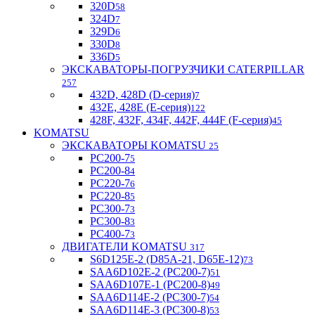
320D
58
324D
7
329D
6
330D
8
336D
5
ЭКСКАВАТОРЫ-ПОГРУЗЧИКИ CATERPILLAR
257
432D, 428D (D-серия)
7
432E, 428E (E-серия)
122
428F, 432F, 434F, 442F, 444F (F-серия)
45
KOMATSU
ЭКСКАВАТОРЫ KOMATSU
25
PC200-7
5
PC200-8
4
PC220-7
6
PC220-8
5
PC300-7
3
PC300-8
3
PC400-7
3
ДВИГАТЕЛИ KOMATSU
317
S6D125E-2 (D85A-21, D65E-12)
73
SAA6D102E-2 (PC200-7)
51
SAA6D107E-1 (PC200-8)
49
SAA6D114E-2 (PC300-7)
54
SAA6D114E-3 (PC300-8)
53