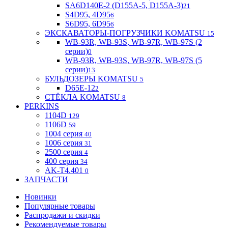
SA6D140E-2 (D155A-5, D155A-3)
21
S4D95, 4D95
6
S6D95, 6D95
6
ЭКСКАВАТОРЫ-ПОГРУЗЧИКИ KOMATSU
15
WB-93R, WB-93S, WB-97R, WB-97S (2
серии)
0
WB-93R, WB-93S, WB-97R, WB-97S (5
серии)
13
БУЛЬДОЗЕРЫ KOMATSU
5
D65E-12
2
СТЁКЛА KOMATSU
8
PERKINS
1104D
129
1106D
59
1004 серия
40
1006 серия
31
2500 серия
4
400 серия
34
AK-T4.401
0
ЗАПЧАСТИ
Новинки
Популярные товары
Распродажи и скидки
Рекомендуемые товары