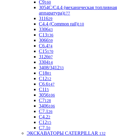
С9
160
3054С/С4.4 (механическая топливная
аппаратура)
177
3116
29
С4.4 (Common rail)
110
3306
43
С13
136
3066
59
С6.4
74
С15
170
3126
97
3304
14
3408/3412
33
С18
81
C12
12
С6.6
147
C11
5
3056
106
С7
128
3406
106
C7.1
26
C4.2
2
С12
15
С7.1
0
ЭКСКАВАТОРЫ CATERPILLAR
132