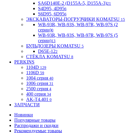
SA6D140E-2 (D155A-5, D155A-3)
21
S4D95, 4D95
6
S6D95, 6D95
6
ЭКСКАВАТОРЫ-ПОГРУЗЧИКИ KOMATSU
15
WB-93R, WB-93S, WB-97R, WB-97S (2
серии)
0
WB-93R, WB-93S, WB-97R, WB-97S (5
серии)
13
БУЛЬДОЗЕРЫ KOMATSU
5
D65E-12
2
СТЁКЛА KOMATSU
8
PERKINS
1104D
129
1106D
59
1004 серия
40
1006 серия
31
2500 серия
4
400 серия
34
AK-T4.401
0
ЗАПЧАСТИ
Новинки
Популярные товары
Распродажи и скидки
Рекомендуемые товары