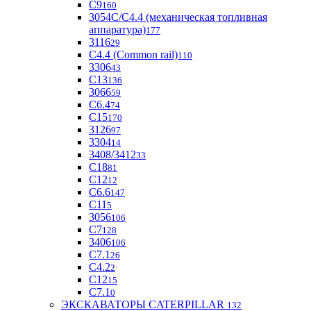
С9
160
3054С/С4.4 (механическая топливная
аппаратура)
177
3116
29
С4.4 (Common rail)
110
3306
43
С13
136
3066
59
С6.4
74
С15
170
3126
97
3304
14
3408/3412
33
С18
81
C12
12
С6.6
147
C11
5
3056
106
С7
128
3406
106
C7.1
26
C4.2
2
С12
15
С7.1
0
ЭКСКАВАТОРЫ CATERPILLAR
132