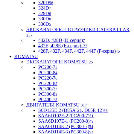
320D
58
324D
7
329D
6
330D
8
336D
5
ЭКСКАВАТОРЫ-ПОГРУЗЧИКИ CATERPILLAR
257
432D, 428D (D-серия)
7
432E, 428E (E-серия)
122
428F, 432F, 434F, 442F, 444F (F-серия)
45
KOMATSU
ЭКСКАВАТОРЫ KOMATSU
25
PC200-7
5
PC200-8
4
PC220-7
6
PC220-8
5
PC300-7
3
PC300-8
3
PC400-7
3
ДВИГАТЕЛИ KOMATSU
317
S6D125E-2 (D85A-21, D65E-12)
73
SAA6D102E-2 (PC200-7)
51
SAA6D107E-1 (PC200-8)
49
SAA6D114E-2 (PC300-7)
54
SAA6D114E-3 (PC300-8)
53