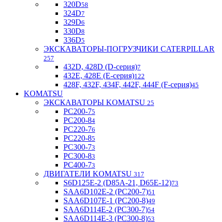
320D
58
324D
7
329D
6
330D
8
336D
5
ЭКСКАВАТОРЫ-ПОГРУЗЧИКИ CATERPILLAR
257
432D, 428D (D-серия)
7
432E, 428E (E-серия)
122
428F, 432F, 434F, 442F, 444F (F-серия)
45
KOMATSU
ЭКСКАВАТОРЫ KOMATSU
25
PC200-7
5
PC200-8
4
PC220-7
6
PC220-8
5
PC300-7
3
PC300-8
3
PC400-7
3
ДВИГАТЕЛИ KOMATSU
317
S6D125E-2 (D85A-21, D65E-12)
73
SAA6D102E-2 (PC200-7)
51
SAA6D107E-1 (PC200-8)
49
SAA6D114E-2 (PC300-7)
54
SAA6D114E-3 (PC300-8)
53