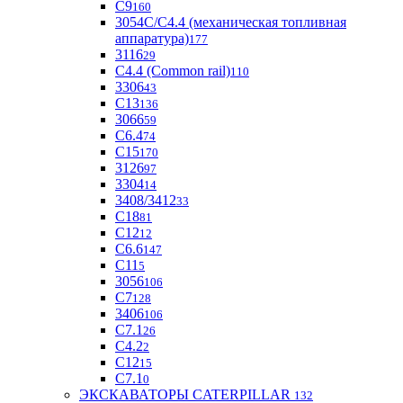
С9
160
3054С/С4.4 (механическая топливная
аппаратура)
177
3116
29
С4.4 (Common rail)
110
3306
43
С13
136
3066
59
С6.4
74
С15
170
3126
97
3304
14
3408/3412
33
С18
81
C12
12
С6.6
147
C11
5
3056
106
С7
128
3406
106
C7.1
26
C4.2
2
С12
15
С7.1
0
ЭКСКАВАТОРЫ CATERPILLAR
132