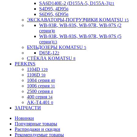
SA6D140E-2 (D155A-5, D155A-3)
21
S4D95, 4D95
6
S6D95, 6D95
6
ЭКСКАВАТОРЫ-ПОГРУЗЧИКИ KOMATSU
15
WB-93R, WB-93S, WB-97R, WB-97S (2
серии)
0
WB-93R, WB-93S, WB-97R, WB-97S (5
серии)
13
БУЛЬДОЗЕРЫ KOMATSU
5
D65E-12
2
СТЁКЛА KOMATSU
8
PERKINS
1104D
129
1106D
59
1004 серия
40
1006 серия
31
2500 серия
4
400 серия
34
AK-T4.401
0
ЗАПЧАСТИ
Новинки
Популярные товары
Распродажи и скидки
Рекомендуемые товары