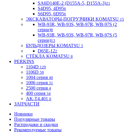
SA6D140E-2 (D155A-5, D155A-3)
21
S4D95, 4D95
6
S6D95, 6D95
6
ЭКСКАВАТОРЫ-ПОГРУЗЧИКИ KOMATSU
15
WB-93R, WB-93S, WB-97R, WB-97S (2
серии)
0
WB-93R, WB-93S, WB-97R, WB-97S (5
серии)
13
БУЛЬДОЗЕРЫ KOMATSU
5
D65E-12
2
СТЁКЛА KOMATSU
8
PERKINS
1104D
129
1106D
59
1004 серия
40
1006 серия
31
2500 серия
4
400 серия
34
AK-T4.401
0
ЗАПЧАСТИ
Новинки
Популярные товары
Распродажи и скидки
Рекомендуемые товары