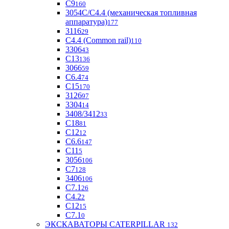
С9
160
3054С/С4.4 (механическая топливная
аппаратура)
177
3116
29
С4.4 (Common rail)
110
3306
43
С13
136
3066
59
С6.4
74
С15
170
3126
97
3304
14
3408/3412
33
С18
81
C12
12
С6.6
147
C11
5
3056
106
С7
128
3406
106
C7.1
26
C4.2
2
С12
15
С7.1
0
ЭКСКАВАТОРЫ CATERPILLAR
132