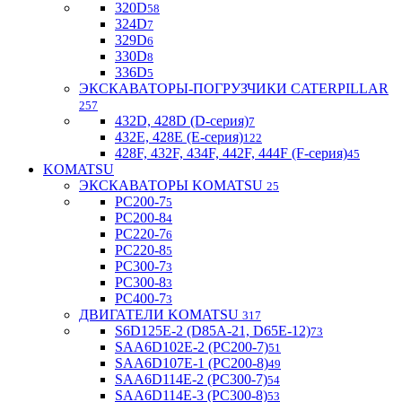
320D
58
324D
7
329D
6
330D
8
336D
5
ЭКСКАВАТОРЫ-ПОГРУЗЧИКИ CATERPILLAR
257
432D, 428D (D-серия)
7
432E, 428E (E-серия)
122
428F, 432F, 434F, 442F, 444F (F-серия)
45
KOMATSU
ЭКСКАВАТОРЫ KOMATSU
25
PC200-7
5
PC200-8
4
PC220-7
6
PC220-8
5
PC300-7
3
PC300-8
3
PC400-7
3
ДВИГАТЕЛИ KOMATSU
317
S6D125E-2 (D85A-21, D65E-12)
73
SAA6D102E-2 (PC200-7)
51
SAA6D107E-1 (PC200-8)
49
SAA6D114E-2 (PC300-7)
54
SAA6D114E-3 (PC300-8)
53