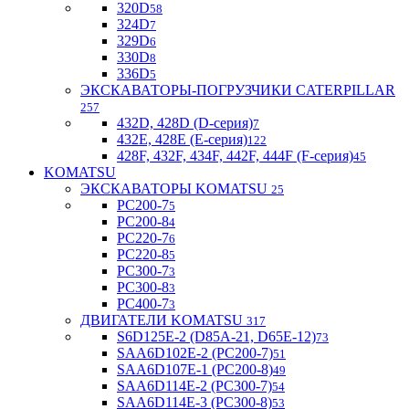
320D
58
324D
7
329D
6
330D
8
336D
5
ЭКСКАВАТОРЫ-ПОГРУЗЧИКИ CATERPILLAR
257
432D, 428D (D-серия)
7
432E, 428E (E-серия)
122
428F, 432F, 434F, 442F, 444F (F-серия)
45
KOMATSU
ЭКСКАВАТОРЫ KOMATSU
25
PC200-7
5
PC200-8
4
PC220-7
6
PC220-8
5
PC300-7
3
PC300-8
3
PC400-7
3
ДВИГАТЕЛИ KOMATSU
317
S6D125E-2 (D85A-21, D65E-12)
73
SAA6D102E-2 (PC200-7)
51
SAA6D107E-1 (PC200-8)
49
SAA6D114E-2 (PC300-7)
54
SAA6D114E-3 (PC300-8)
53