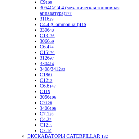
С9
160
3054С/С4.4 (механическая топливная
аппаратура)
177
3116
29
С4.4 (Common rail)
110
3306
43
С13
136
3066
59
С6.4
74
С15
170
3126
97
3304
14
3408/3412
33
С18
81
C12
12
С6.6
147
C11
5
3056
106
С7
128
3406
106
C7.1
26
C4.2
2
С12
15
С7.1
0
ЭКСКАВАТОРЫ CATERPILLAR
132