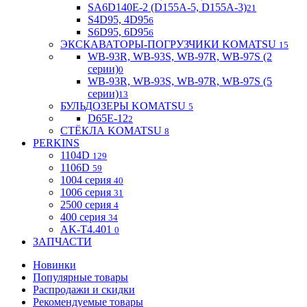
SA6D140E-2 (D155A-5, D155A-3)
21
S4D95, 4D95
6
S6D95, 6D95
6
ЭКСКАВАТОРЫ-ПОГРУЗЧИКИ KOMATSU
15
WB-93R, WB-93S, WB-97R, WB-97S (2
серии)
0
WB-93R, WB-93S, WB-97R, WB-97S (5
серии)
13
БУЛЬДОЗЕРЫ KOMATSU
5
D65E-12
2
СТЁКЛА KOMATSU
8
PERKINS
1104D
129
1106D
59
1004 серия
40
1006 серия
31
2500 серия
4
400 серия
34
AK-T4.401
0
ЗАПЧАСТИ
Новинки
Популярные товары
Распродажи и скидки
Рекомендуемые товары