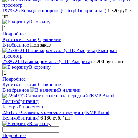
просмотр
1979326 Кольцо стопорное (Caterpillar, оригинал)
1 320 руб.
/
шт
В корзину
Подробнее
Купить в 1 клик
Сравнение
В избранное
Под заказ
Быстрый
просмотр
2588721 Пятак коромысла (CTP, Америка)
2 200 руб.
/ шт
В корзину
Подробнее
Купить в 1 клик
Сравнение
В избранное
В наличии
Быстрый просмотр
2264755 Сальник коленвала передний (КMP Brand,
Великобритания)
6 160 руб.
/ шт
В корзину
Подробнее