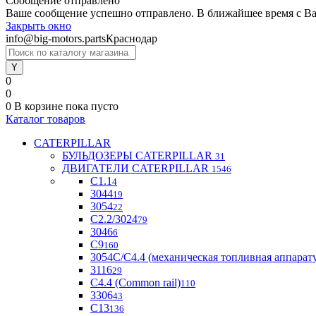
Сообщение отправлено
Ваше сообщение успешно отправлено. В ближайшее время с Ва
Закрыть окно
info@big-motors.parts
Краснодар
0
0
0
В корзине
пока пусто
Каталог товаров
CATERPILLAR
БУЛЬДОЗЕРЫ CATERPILLAR
31
ДВИГАТЕЛИ CATERPILLAR
1546
C1.1
4
3044
19
3054
22
С2.2/3024
79
3046
6
С9
160
3054С/С4.4 (механическая топливная аппарат
3116
29
С4.4 (Common rail)
110
3306
43
С13
136