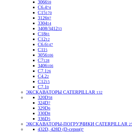
3066
59
С6.4
74
С15
170
3126
97
3304
14
3408/3412
33
С18
81
C12
12
С6.6
147
C11
5
3056
106
С7
128
3406
106
C7.1
26
C4.2
2
С12
15
С7.1
0
ЭКСКАВАТОРЫ CATERPILLAR
132
320D
58
324D
7
329D
6
330D
8
336D
5
ЭКСКАВАТОРЫ-ПОГРУЗЧИКИ CATERPILLAR
2
432D, 428D (D-серия)
7