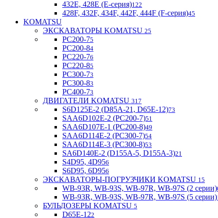
432E, 428E (E-серия)
122
428F, 432F, 434F, 442F, 444F (F-серия)
45
KOMATSU
ЭКСКАВАТОРЫ KOMATSU
25
PC200-7
5
PC200-8
4
PC220-7
6
PC220-8
5
PC300-7
3
PC300-8
3
PC400-7
3
ДВИГАТЕЛИ KOMATSU
317
S6D125E-2 (D85A-21, D65E-12)
73
SAA6D102E-2 (PC200-7)
51
SAA6D107E-1 (PC200-8)
49
SAA6D114E-2 (PC300-7)
54
SAA6D114E-3 (PC300-8)
53
SA6D140E-2 (D155A-5, D155A-3)
21
S4D95, 4D95
6
S6D95, 6D95
6
ЭКСКАВАТОРЫ-ПОГРУЗЧИКИ KOMATSU
15
WB-93R, WB-93S, WB-97R, WB-97S (2 серии)
WB-93R, WB-93S, WB-97R, WB-97S (5 серии)
БУЛЬДОЗЕРЫ KOMATSU
5
D65E-12
2