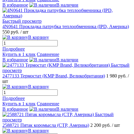
В избранное
В наличии
Быстрый просмотр
4N0641 Прокладка патрубка теплообменника (IPD, Америка)
550 руб.
/ шт
В корзину
Подробнее
Купить в 1 клик
Сравнение
В избранное
В наличии
Быстрый
просмотр
2477133 Термостат (KMP Brand, Великобритания)
1 980 руб.
/
шт
В корзину
Подробнее
Купить в 1 клик
Сравнение
В избранное
В наличии
Быстрый
просмотр
2588721 Пятак коромысла (CTP, Америка)
2 200 руб.
/ шт
В корзину