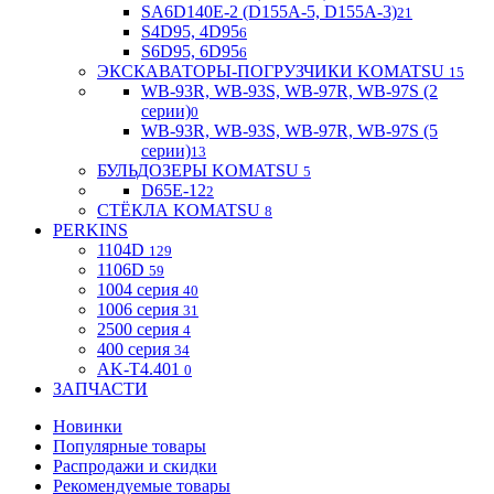
SA6D140E-2 (D155A-5, D155A-3)
21
S4D95, 4D95
6
S6D95, 6D95
6
ЭКСКАВАТОРЫ-ПОГРУЗЧИКИ KOMATSU
15
WB-93R, WB-93S, WB-97R, WB-97S (2
серии)
0
WB-93R, WB-93S, WB-97R, WB-97S (5
серии)
13
БУЛЬДОЗЕРЫ KOMATSU
5
D65E-12
2
СТЁКЛА KOMATSU
8
PERKINS
1104D
129
1106D
59
1004 серия
40
1006 серия
31
2500 серия
4
400 серия
34
AK-T4.401
0
ЗАПЧАСТИ
Новинки
Популярные товары
Распродажи и скидки
Рекомендуемые товары