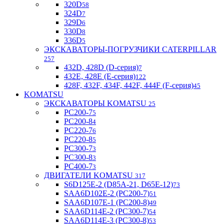
320D
58
324D
7
329D
6
330D
8
336D
5
ЭКСКАВАТОРЫ-ПОГРУЗЧИКИ CATERPILLAR
257
432D, 428D (D-серия)
7
432E, 428E (E-серия)
122
428F, 432F, 434F, 442F, 444F (F-серия)
45
KOMATSU
ЭКСКАВАТОРЫ KOMATSU
25
PC200-7
5
PC200-8
4
PC220-7
6
PC220-8
5
PC300-7
3
PC300-8
3
PC400-7
3
ДВИГАТЕЛИ KOMATSU
317
S6D125E-2 (D85A-21, D65E-12)
73
SAA6D102E-2 (PC200-7)
51
SAA6D107E-1 (PC200-8)
49
SAA6D114E-2 (PC300-7)
54
SAA6D114E-3 (PC300-8)
53