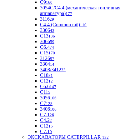
С9
160
3054С/С4.4 (механическая топливная
аппаратура)
177
3116
29
С4.4 (Common rail)
110
3306
43
С13
136
3066
59
С6.4
74
С15
170
3126
97
3304
14
3408/3412
33
С18
81
C12
12
С6.6
147
C11
5
3056
106
С7
128
3406
106
C7.1
26
C4.2
2
С12
15
С7.1
0
ЭКСКАВАТОРЫ CATERPILLAR
132