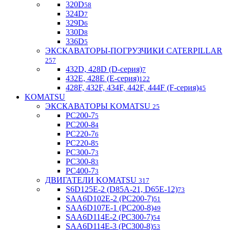
320D
58
324D
7
329D
6
330D
8
336D
5
ЭКСКАВАТОРЫ-ПОГРУЗЧИКИ CATERPILLAR
257
432D, 428D (D-серия)
7
432E, 428E (E-серия)
122
428F, 432F, 434F, 442F, 444F (F-серия)
45
KOMATSU
ЭКСКАВАТОРЫ KOMATSU
25
PC200-7
5
PC200-8
4
PC220-7
6
PC220-8
5
PC300-7
3
PC300-8
3
PC400-7
3
ДВИГАТЕЛИ KOMATSU
317
S6D125E-2 (D85A-21, D65E-12)
73
SAA6D102E-2 (PC200-7)
51
SAA6D107E-1 (PC200-8)
49
SAA6D114E-2 (PC300-7)
54
SAA6D114E-3 (PC300-8)
53