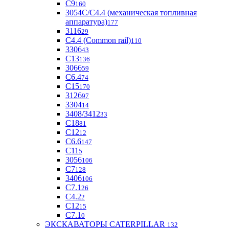
С9
160
3054С/С4.4 (механическая топливная
аппаратура)
177
3116
29
С4.4 (Common rail)
110
3306
43
С13
136
3066
59
С6.4
74
С15
170
3126
97
3304
14
3408/3412
33
С18
81
C12
12
С6.6
147
C11
5
3056
106
С7
128
3406
106
C7.1
26
C4.2
2
С12
15
С7.1
0
ЭКСКАВАТОРЫ CATERPILLAR
132