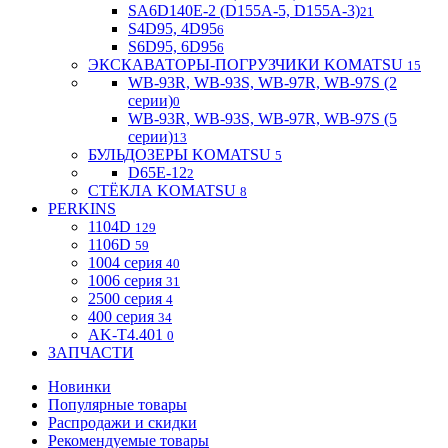
SA6D140E-2 (D155A-5, D155A-3)
21
S4D95, 4D95
6
S6D95, 6D95
6
ЭКСКАВАТОРЫ-ПОГРУЗЧИКИ KOMATSU
15
WB-93R, WB-93S, WB-97R, WB-97S (2
серии)
0
WB-93R, WB-93S, WB-97R, WB-97S (5
серии)
13
БУЛЬДОЗЕРЫ KOMATSU
5
D65E-12
2
СТЁКЛА KOMATSU
8
PERKINS
1104D
129
1106D
59
1004 серия
40
1006 серия
31
2500 серия
4
400 серия
34
AK-T4.401
0
ЗАПЧАСТИ
Новинки
Популярные товары
Распродажи и скидки
Рекомендуемые товары