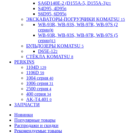
SA6D140E-2 (D155A-5, D155A-3)
21
S4D95, 4D95
6
S6D95, 6D95
6
ЭКСКАВАТОРЫ-ПОГРУЗЧИКИ KOMATSU
15
WB-93R, WB-93S, WB-97R, WB-97S (2
серии)
0
WB-93R, WB-93S, WB-97R, WB-97S (5
серии)
13
БУЛЬДОЗЕРЫ KOMATSU
5
D65E-12
2
СТЁКЛА KOMATSU
8
PERKINS
1104D
129
1106D
59
1004 серия
40
1006 серия
31
2500 серия
4
400 серия
34
AK-T4.401
0
ЗАПЧАСТИ
Новинки
Популярные товары
Распродажи и скидки
Рекомендуемые товары