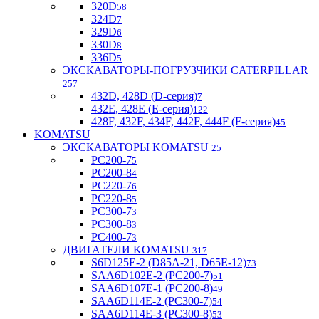
320D
58
324D
7
329D
6
330D
8
336D
5
ЭКСКАВАТОРЫ-ПОГРУЗЧИКИ CATERPILLAR
257
432D, 428D (D-серия)
7
432E, 428E (E-серия)
122
428F, 432F, 434F, 442F, 444F (F-серия)
45
KOMATSU
ЭКСКАВАТОРЫ KOMATSU
25
PC200-7
5
PC200-8
4
PC220-7
6
PC220-8
5
PC300-7
3
PC300-8
3
PC400-7
3
ДВИГАТЕЛИ KOMATSU
317
S6D125E-2 (D85A-21, D65E-12)
73
SAA6D102E-2 (PC200-7)
51
SAA6D107E-1 (PC200-8)
49
SAA6D114E-2 (PC300-7)
54
SAA6D114E-3 (PC300-8)
53