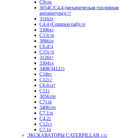
С9
160
3054С/С4.4 (механическая топливная
аппаратура)
177
3116
29
С4.4 (Common rail)
110
3306
43
С13
136
3066
59
С6.4
74
С15
170
3126
97
3304
14
3408/3412
33
С18
81
C12
12
С6.6
147
C11
5
3056
106
С7
128
3406
106
C7.1
26
C4.2
2
С12
15
С7.1
0
ЭКСКАВАТОРЫ CATERPILLAR
132