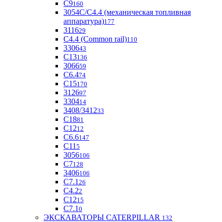
С9
160
3054С/С4.4 (механическая топливная
аппаратура)
177
3116
29
С4.4 (Common rail)
110
3306
43
С13
136
3066
59
С6.4
74
С15
170
3126
97
3304
14
3408/3412
33
С18
81
C12
12
С6.6
147
C11
5
3056
106
С7
128
3406
106
C7.1
26
C4.2
2
С12
15
С7.1
0
ЭКСКАВАТОРЫ CATERPILLAR
132