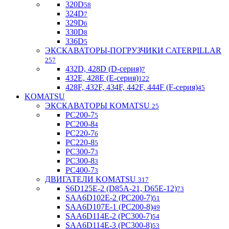
320D
58
324D
7
329D
6
330D
8
336D
5
ЭКСКАВАТОРЫ-ПОГРУЗЧИКИ CATERPILLAR
257
432D, 428D (D-серия)
7
432E, 428E (E-серия)
122
428F, 432F, 434F, 442F, 444F (F-серия)
45
KOMATSU
ЭКСКАВАТОРЫ KOMATSU
25
PC200-7
5
PC200-8
4
PC220-7
6
PC220-8
5
PC300-7
3
PC300-8
3
PC400-7
3
ДВИГАТЕЛИ KOMATSU
317
S6D125E-2 (D85A-21, D65E-12)
73
SAA6D102E-2 (PC200-7)
51
SAA6D107E-1 (PC200-8)
49
SAA6D114E-2 (PC300-7)
54
SAA6D114E-3 (PC300-8)
53