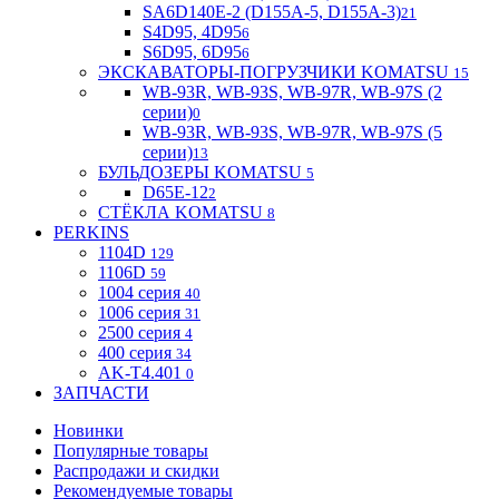
SA6D140E-2 (D155A-5, D155A-3)
21
S4D95, 4D95
6
S6D95, 6D95
6
ЭКСКАВАТОРЫ-ПОГРУЗЧИКИ KOMATSU
15
WB-93R, WB-93S, WB-97R, WB-97S (2
серии)
0
WB-93R, WB-93S, WB-97R, WB-97S (5
серии)
13
БУЛЬДОЗЕРЫ KOMATSU
5
D65E-12
2
СТЁКЛА KOMATSU
8
PERKINS
1104D
129
1106D
59
1004 серия
40
1006 серия
31
2500 серия
4
400 серия
34
AK-T4.401
0
ЗАПЧАСТИ
Новинки
Популярные товары
Распродажи и скидки
Рекомендуемые товары