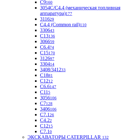
С9
160
3054С/С4.4 (механическая топливная
аппаратура)
177
3116
29
С4.4 (Common rail)
110
3306
43
С13
136
3066
59
С6.4
74
С15
170
3126
97
3304
14
3408/3412
33
С18
81
C12
12
С6.6
147
C11
5
3056
106
С7
128
3406
106
C7.1
26
C4.2
2
С12
15
С7.1
0
ЭКСКАВАТОРЫ CATERPILLAR
132