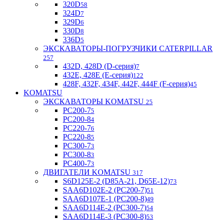
320D
58
324D
7
329D
6
330D
8
336D
5
ЭКСКАВАТОРЫ-ПОГРУЗЧИКИ CATERPILLAR
257
432D, 428D (D-серия)
7
432E, 428E (E-серия)
122
428F, 432F, 434F, 442F, 444F (F-серия)
45
KOMATSU
ЭКСКАВАТОРЫ KOMATSU
25
PC200-7
5
PC200-8
4
PC220-7
6
PC220-8
5
PC300-7
3
PC300-8
3
PC400-7
3
ДВИГАТЕЛИ KOMATSU
317
S6D125E-2 (D85A-21, D65E-12)
73
SAA6D102E-2 (PC200-7)
51
SAA6D107E-1 (PC200-8)
49
SAA6D114E-2 (PC300-7)
54
SAA6D114E-3 (PC300-8)
53