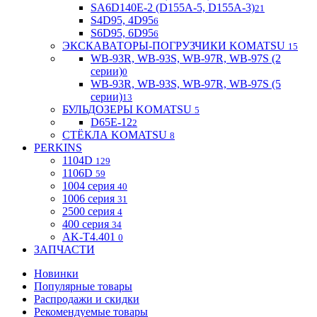
SA6D140E-2 (D155A-5, D155A-3)
21
S4D95, 4D95
6
S6D95, 6D95
6
ЭКСКАВАТОРЫ-ПОГРУЗЧИКИ KOMATSU
15
WB-93R, WB-93S, WB-97R, WB-97S (2
серии)
0
WB-93R, WB-93S, WB-97R, WB-97S (5
серии)
13
БУЛЬДОЗЕРЫ KOMATSU
5
D65E-12
2
СТЁКЛА KOMATSU
8
PERKINS
1104D
129
1106D
59
1004 серия
40
1006 серия
31
2500 серия
4
400 серия
34
AK-T4.401
0
ЗАПЧАСТИ
Новинки
Популярные товары
Распродажи и скидки
Рекомендуемые товары