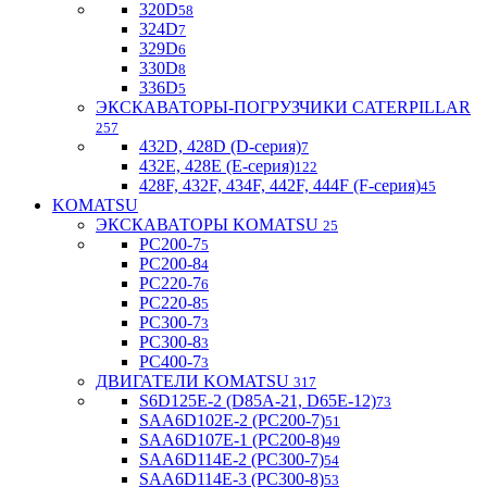
320D
58
324D
7
329D
6
330D
8
336D
5
ЭКСКАВАТОРЫ-ПОГРУЗЧИКИ CATERPILLAR
257
432D, 428D (D-серия)
7
432E, 428E (E-серия)
122
428F, 432F, 434F, 442F, 444F (F-серия)
45
KOMATSU
ЭКСКАВАТОРЫ KOMATSU
25
PC200-7
5
PC200-8
4
PC220-7
6
PC220-8
5
PC300-7
3
PC300-8
3
PC400-7
3
ДВИГАТЕЛИ KOMATSU
317
S6D125E-2 (D85A-21, D65E-12)
73
SAA6D102E-2 (PC200-7)
51
SAA6D107E-1 (PC200-8)
49
SAA6D114E-2 (PC300-7)
54
SAA6D114E-3 (PC300-8)
53