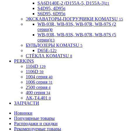
SA6D140E-2 (D155A-5, D155A-3)
21
S4D95, 4D95
6
S6D95, 6D95
6
ЭКСКАВАТОРЫ-ПОГРУЗЧИКИ KOMATSU
15
WB-93R, WB-93S, WB-97R, WB-97S (2
серии)
0
WB-93R, WB-93S, WB-97R, WB-97S (5
серии)
13
БУЛЬДОЗЕРЫ KOMATSU
5
D65E-12
2
СТЁКЛА KOMATSU
8
PERKINS
1104D
129
1106D
59
1004 серия
40
1006 серия
31
2500 серия
4
400 серия
34
AK-T4.401
0
ЗАПЧАСТИ
Новинки
Популярные товары
Распродажи и скидки
Рекомендуемые товары