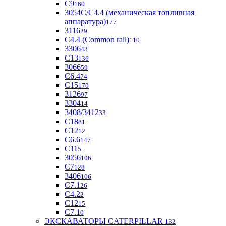
С9
160
3054С/С4.4 (механическая топливная
аппаратура)
177
3116
29
С4.4 (Common rail)
110
3306
43
С13
136
3066
59
С6.4
74
С15
170
3126
97
3304
14
3408/3412
33
С18
81
C12
12
С6.6
147
C11
5
3056
106
С7
128
3406
106
C7.1
26
C4.2
2
С12
15
С7.1
0
ЭКСКАВАТОРЫ CATERPILLAR
132