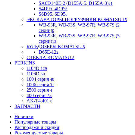
SA6D140E-2 (D155A-5, D155A-3)
21
S4D95, 4D95
6
S6D95, 6D95
6
ЭКСКАВАТОРЫ-ПОГРУЗЧИКИ KOMATSU
15
WB-93R, WB-93S, WB-97R, WB-97S (2
серии)
0
WB-93R, WB-93S, WB-97R, WB-97S (5
серии)
13
БУЛЬДОЗЕРЫ KOMATSU
5
D65E-12
2
СТЁКЛА KOMATSU
8
PERKINS
1104D
129
1106D
59
1004 серия
40
1006 серия
31
2500 серия
4
400 серия
34
AK-T4.401
0
ЗАПЧАСТИ
Новинки
Популярные товары
Распродажи и скидки
Рекомендуемые товары