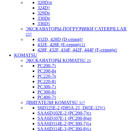
320D
58
324D
7
329D
6
330D
8
336D
5
ЭКСКАВАТОРЫ-ПОГРУЗЧИКИ CATERPILLAR
257
432D, 428D (D-серия)
7
432E, 428E (E-серия)
122
428F, 432F, 434F, 442F, 444F (F-серия)
45
KOMATSU
ЭКСКАВАТОРЫ KOMATSU
25
PC200-7
5
PC200-8
4
PC220-7
6
PC220-8
5
PC300-7
3
PC300-8
3
PC400-7
3
ДВИГАТЕЛИ KOMATSU
317
S6D125E-2 (D85A-21, D65E-12)
73
SAA6D102E-2 (PC200-7)
51
SAA6D107E-1 (PC200-8)
49
SAA6D114E-2 (PC300-7)
54
SAA6D114E-3 (PC300-8)
53