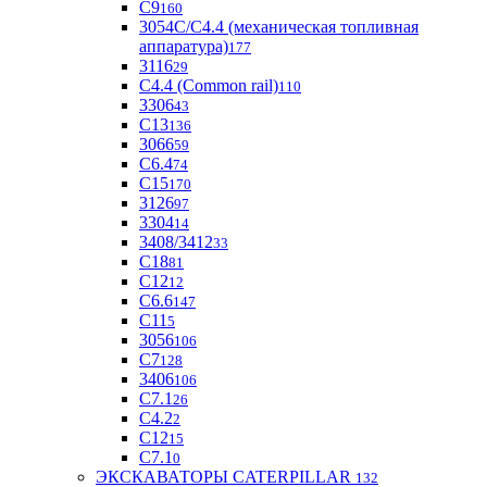
С9
160
3054С/С4.4 (механическая топливная
аппаратура)
177
3116
29
С4.4 (Common rail)
110
3306
43
С13
136
3066
59
С6.4
74
С15
170
3126
97
3304
14
3408/3412
33
С18
81
C12
12
С6.6
147
C11
5
3056
106
С7
128
3406
106
C7.1
26
C4.2
2
С12
15
С7.1
0
ЭКСКАВАТОРЫ CATERPILLAR
132