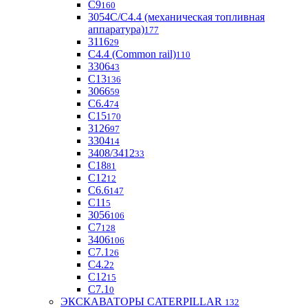
С9
160
3054С/С4.4 (механическая топливная
аппаратура)
177
3116
29
С4.4 (Common rail)
110
3306
43
С13
136
3066
59
С6.4
74
С15
170
3126
97
3304
14
3408/3412
33
С18
81
C12
12
С6.6
147
C11
5
3056
106
С7
128
3406
106
C7.1
26
C4.2
2
С12
15
С7.1
0
ЭКСКАВАТОРЫ CATERPILLAR
132