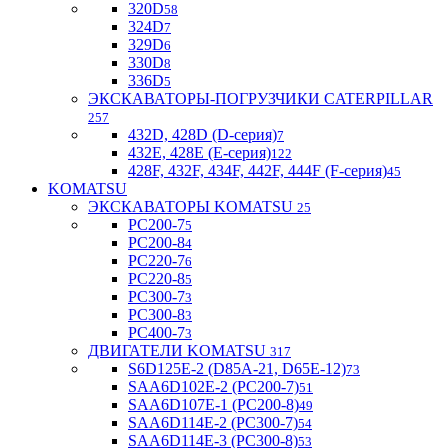
320D
58
324D
7
329D
6
330D
8
336D
5
ЭКСКАВАТОРЫ-ПОГРУЗЧИКИ CATERPILLAR
257
432D, 428D (D-серия)
7
432E, 428E (E-серия)
122
428F, 432F, 434F, 442F, 444F (F-серия)
45
KOMATSU
ЭКСКАВАТОРЫ KOMATSU
25
PC200-7
5
PC200-8
4
PC220-7
6
PC220-8
5
PC300-7
3
PC300-8
3
PC400-7
3
ДВИГАТЕЛИ KOMATSU
317
S6D125E-2 (D85A-21, D65E-12)
73
SAA6D102E-2 (PC200-7)
51
SAA6D107E-1 (PC200-8)
49
SAA6D114E-2 (PC300-7)
54
SAA6D114E-3 (PC300-8)
53