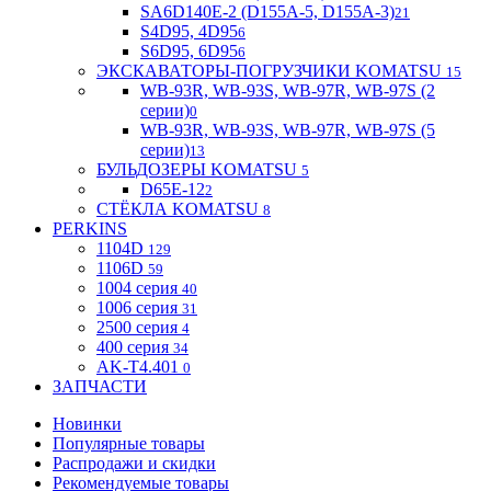
SA6D140E-2 (D155A-5, D155A-3)
21
S4D95, 4D95
6
S6D95, 6D95
6
ЭКСКАВАТОРЫ-ПОГРУЗЧИКИ KOMATSU
15
WB-93R, WB-93S, WB-97R, WB-97S (2
серии)
0
WB-93R, WB-93S, WB-97R, WB-97S (5
серии)
13
БУЛЬДОЗЕРЫ KOMATSU
5
D65E-12
2
СТЁКЛА KOMATSU
8
PERKINS
1104D
129
1106D
59
1004 серия
40
1006 серия
31
2500 серия
4
400 серия
34
AK-T4.401
0
ЗАПЧАСТИ
Новинки
Популярные товары
Распродажи и скидки
Рекомендуемые товары