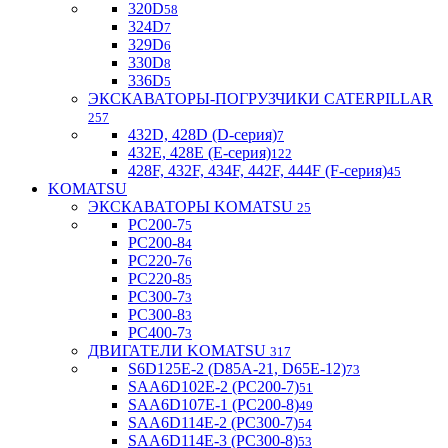
320D
58
324D
7
329D
6
330D
8
336D
5
ЭКСКАВАТОРЫ-ПОГРУЗЧИКИ CATERPILLAR
257
432D, 428D (D-серия)
7
432E, 428E (E-серия)
122
428F, 432F, 434F, 442F, 444F (F-серия)
45
KOMATSU
ЭКСКАВАТОРЫ KOMATSU
25
PC200-7
5
PC200-8
4
PC220-7
6
PC220-8
5
PC300-7
3
PC300-8
3
PC400-7
3
ДВИГАТЕЛИ KOMATSU
317
S6D125E-2 (D85A-21, D65E-12)
73
SAA6D102E-2 (PC200-7)
51
SAA6D107E-1 (PC200-8)
49
SAA6D114E-2 (PC300-7)
54
SAA6D114E-3 (PC300-8)
53