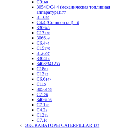
С9
160
3054С/С4.4 (механическая топливная
аппаратура)
177
3116
29
С4.4 (Common rail)
110
3306
43
С13
136
3066
59
С6.4
74
С15
170
3126
97
3304
14
3408/3412
33
С18
81
C12
12
С6.6
147
C11
5
3056
106
С7
128
3406
106
C7.1
26
C4.2
2
С12
15
С7.1
0
ЭКСКАВАТОРЫ CATERPILLAR
132