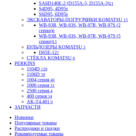
SA6D140E-2 (D155A-5, D155A-3)
21
S4D95, 4D95
6
S6D95, 6D95
6
ЭКСКАВАТОРЫ-ПОГРУЗЧИКИ KOMATSU
15
WB-93R, WB-93S, WB-97R, WB-97S (2
серии)
0
WB-93R, WB-93S, WB-97R, WB-97S (5
серии)
13
БУЛЬДОЗЕРЫ KOMATSU
5
D65E-12
2
СТЁКЛА KOMATSU
8
PERKINS
1104D
129
1106D
59
1004 серия
40
1006 серия
31
2500 серия
4
400 серия
34
AK-T4.401
0
ЗАПЧАСТИ
Новинки
Популярные товары
Распродажи и скидки
Рекомендуемые товары