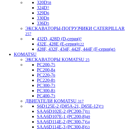
320D
58
324D
7
329D
6
330D
8
336D
5
ЭКСКАВАТОРЫ-ПОГРУЗЧИКИ CATERPILLAR
257
432D, 428D (D-серия)
7
432E, 428E (E-серия)
122
428F, 432F, 434F, 442F, 444F (F-серия)
45
KOMATSU
ЭКСКАВАТОРЫ KOMATSU
25
PC200-7
5
PC200-8
4
PC220-7
6
PC220-8
5
PC300-7
3
PC300-8
3
PC400-7
3
ДВИГАТЕЛИ KOMATSU
317
S6D125E-2 (D85A-21, D65E-12)
73
SAA6D102E-2 (PC200-7)
51
SAA6D107E-1 (PC200-8)
49
SAA6D114E-2 (PC300-7)
54
SAA6D114E-3 (PC300-8)
53