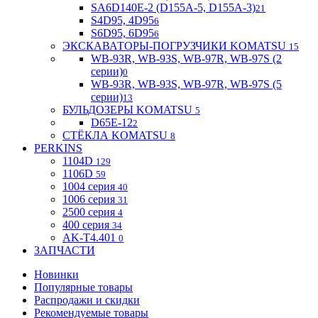
SA6D140E-2 (D155A-5, D155A-3)
21
S4D95, 4D95
6
S6D95, 6D95
6
ЭКСКАВАТОРЫ-ПОГРУЗЧИКИ KOMATSU
15
WB-93R, WB-93S, WB-97R, WB-97S (2
серии)
0
WB-93R, WB-93S, WB-97R, WB-97S (5
серии)
13
БУЛЬДОЗЕРЫ KOMATSU
5
D65E-12
2
СТЁКЛА KOMATSU
8
PERKINS
1104D
129
1106D
59
1004 серия
40
1006 серия
31
2500 серия
4
400 серия
34
AK-T4.401
0
ЗАПЧАСТИ
Новинки
Популярные товары
Распродажи и скидки
Рекомендуемые товары