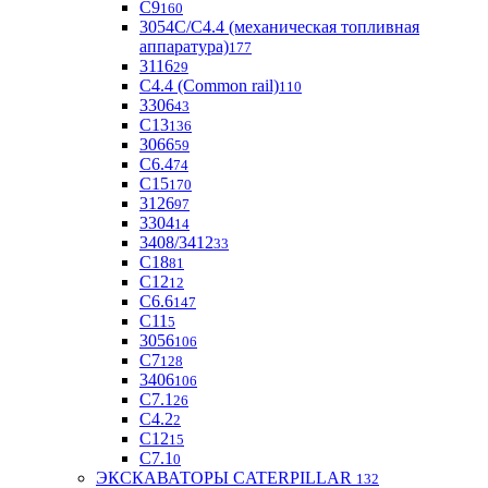
С9
160
3054С/С4.4 (механическая топливная
аппаратура)
177
3116
29
С4.4 (Common rail)
110
3306
43
С13
136
3066
59
С6.4
74
С15
170
3126
97
3304
14
3408/3412
33
С18
81
C12
12
С6.6
147
C11
5
3056
106
С7
128
3406
106
C7.1
26
C4.2
2
С12
15
С7.1
0
ЭКСКАВАТОРЫ CATERPILLAR
132