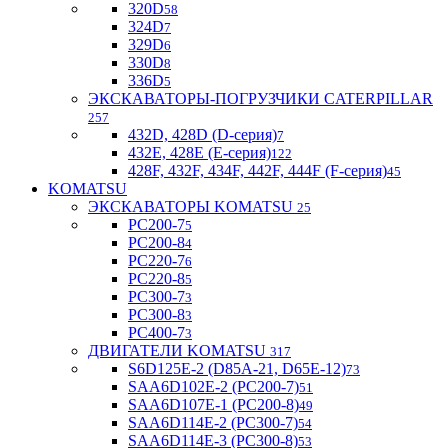
320D
58
324D
7
329D
6
330D
8
336D
5
ЭКСКАВАТОРЫ-ПОГРУЗЧИКИ CATERPILLAR
257
432D, 428D (D-серия)
7
432E, 428E (E-серия)
122
428F, 432F, 434F, 442F, 444F (F-серия)
45
KOMATSU
ЭКСКАВАТОРЫ KOMATSU
25
PC200-7
5
PC200-8
4
PC220-7
6
PC220-8
5
PC300-7
3
PC300-8
3
PC400-7
3
ДВИГАТЕЛИ KOMATSU
317
S6D125E-2 (D85A-21, D65E-12)
73
SAA6D102E-2 (PC200-7)
51
SAA6D107E-1 (PC200-8)
49
SAA6D114E-2 (PC300-7)
54
SAA6D114E-3 (PC300-8)
53