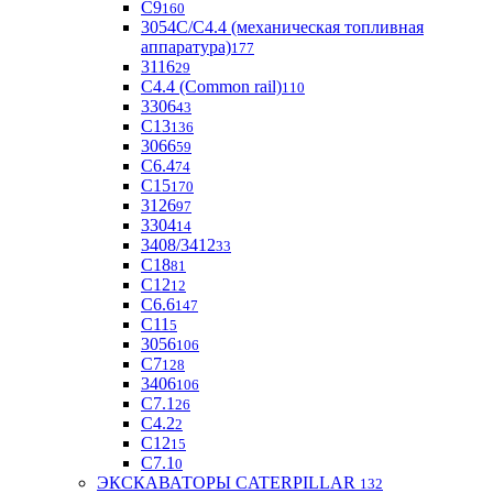
С9
160
3054С/С4.4 (механическая топливная
аппаратура)
177
3116
29
С4.4 (Common rail)
110
3306
43
С13
136
3066
59
С6.4
74
С15
170
3126
97
3304
14
3408/3412
33
С18
81
C12
12
С6.6
147
C11
5
3056
106
С7
128
3406
106
C7.1
26
C4.2
2
С12
15
С7.1
0
ЭКСКАВАТОРЫ CATERPILLAR
132