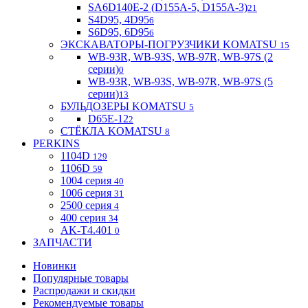
SA6D140E-2 (D155A-5, D155A-3)
21
S4D95, 4D95
6
S6D95, 6D95
6
ЭКСКАВАТОРЫ-ПОГРУЗЧИКИ KOMATSU
15
WB-93R, WB-93S, WB-97R, WB-97S (2
серии)
0
WB-93R, WB-93S, WB-97R, WB-97S (5
серии)
13
БУЛЬДОЗЕРЫ KOMATSU
5
D65E-12
2
СТЁКЛА KOMATSU
8
PERKINS
1104D
129
1106D
59
1004 серия
40
1006 серия
31
2500 серия
4
400 серия
34
AK-T4.401
0
ЗАПЧАСТИ
Новинки
Популярные товары
Распродажи и скидки
Рекомендуемые товары