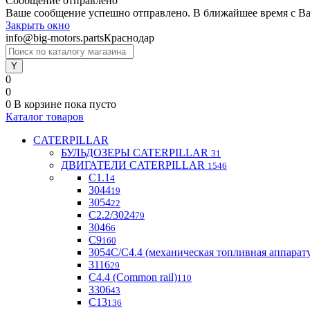
Сообщение отправлено
Ваше сообщение успешно отправлено. В ближайшее время с Ва
Закрыть окно
info@big-motors.parts
Краснодар
0
0
0
В корзине
пока пусто
Каталог товаров
CATERPILLAR
БУЛЬДОЗЕРЫ CATERPILLAR
31
ДВИГАТЕЛИ CATERPILLAR
1546
C1.1
4
3044
19
3054
22
С2.2/3024
79
3046
6
С9
160
3054С/С4.4 (механическая топливная аппарат
3116
29
С4.4 (Common rail)
110
3306
43
С13
136