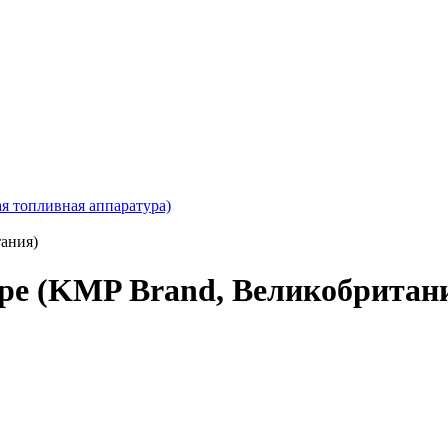
ая топливная аппаратура)
тания)
оре (KMP Brand, Великобритан