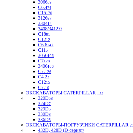
3066
59
С6.4
74
С15
170
3126
97
3304
14
3408/3412
33
С18
81
C12
12
С6.6
147
C11
5
3056
106
С7
128
3406
106
C7.1
26
C4.2
2
С12
15
С7.1
0
ЭКСКАВАТОРЫ CATERPILLAR
132
320D
58
324D
7
329D
6
330D
8
336D
5
ЭКСКАВАТОРЫ-ПОГРУЗЧИКИ CATERPILLAR
2
432D, 428D (D-серия)
7