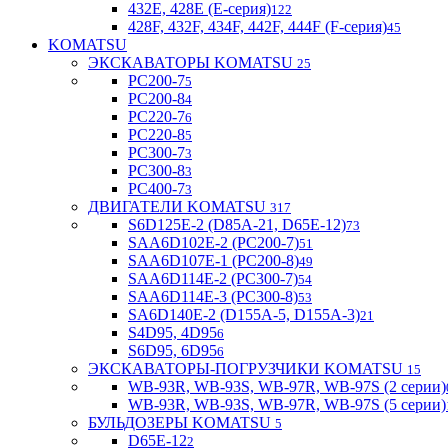
432E, 428E (E-серия)
122
428F, 432F, 434F, 442F, 444F (F-серия)
45
KOMATSU
ЭКСКАВАТОРЫ KOMATSU
25
PC200-7
5
PC200-8
4
PC220-7
6
PC220-8
5
PC300-7
3
PC300-8
3
PC400-7
3
ДВИГАТЕЛИ KOMATSU
317
S6D125E-2 (D85A-21, D65E-12)
73
SAA6D102E-2 (PC200-7)
51
SAA6D107E-1 (PC200-8)
49
SAA6D114E-2 (PC300-7)
54
SAA6D114E-3 (PC300-8)
53
SA6D140E-2 (D155A-5, D155A-3)
21
S4D95, 4D95
6
S6D95, 6D95
6
ЭКСКАВАТОРЫ-ПОГРУЗЧИКИ KOMATSU
15
WB-93R, WB-93S, WB-97R, WB-97S (2 серии)
WB-93R, WB-93S, WB-97R, WB-97S (5 серии)
БУЛЬДОЗЕРЫ KOMATSU
5
D65E-12
2