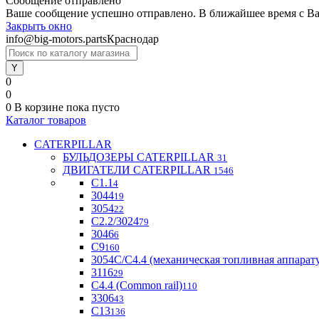
Сообщение отправлено
Ваше сообщение успешно отправлено. В ближайшее время с Ва
Закрыть окно
info@big-motors.parts
Краснодар
0
0
0
В корзине
пока пусто
Каталог товаров
CATERPILLAR
БУЛЬДОЗЕРЫ CATERPILLAR
31
ДВИГАТЕЛИ CATERPILLAR
1546
C1.1
4
3044
19
3054
22
С2.2/3024
79
3046
6
С9
160
3054С/С4.4 (механическая топливная аппарат
3116
29
С4.4 (Common rail)
110
3306
43
С13
136