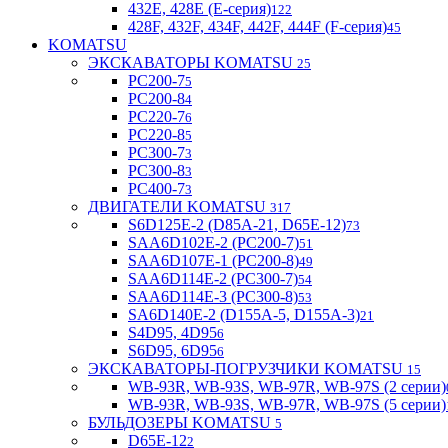
432E, 428E (E-серия)
122
428F, 432F, 434F, 442F, 444F (F-серия)
45
KOMATSU
ЭКСКАВАТОРЫ KOMATSU
25
PC200-7
5
PC200-8
4
PC220-7
6
PC220-8
5
PC300-7
3
PC300-8
3
PC400-7
3
ДВИГАТЕЛИ KOMATSU
317
S6D125E-2 (D85A-21, D65E-12)
73
SAA6D102E-2 (PC200-7)
51
SAA6D107E-1 (PC200-8)
49
SAA6D114E-2 (PC300-7)
54
SAA6D114E-3 (PC300-8)
53
SA6D140E-2 (D155A-5, D155A-3)
21
S4D95, 4D95
6
S6D95, 6D95
6
ЭКСКАВАТОРЫ-ПОГРУЗЧИКИ KOMATSU
15
WB-93R, WB-93S, WB-97R, WB-97S (2 серии)
WB-93R, WB-93S, WB-97R, WB-97S (5 серии)
БУЛЬДОЗЕРЫ KOMATSU
5
D65E-12
2