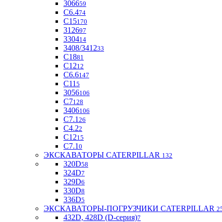
3066
59
С6.4
74
С15
170
3126
97
3304
14
3408/3412
33
С18
81
C12
12
С6.6
147
C11
5
3056
106
С7
128
3406
106
C7.1
26
C4.2
2
С12
15
С7.1
0
ЭКСКАВАТОРЫ CATERPILLAR
132
320D
58
324D
7
329D
6
330D
8
336D
5
ЭКСКАВАТОРЫ-ПОГРУЗЧИКИ CATERPILLAR
2
432D, 428D (D-серия)
7