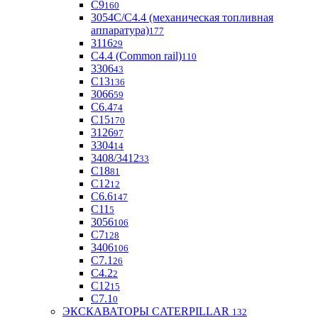
С9
160
3054С/С4.4 (механическая топливная
аппаратура)
177
3116
29
С4.4 (Common rail)
110
3306
43
С13
136
3066
59
С6.4
74
С15
170
3126
97
3304
14
3408/3412
33
С18
81
C12
12
С6.6
147
C11
5
3056
106
С7
128
3406
106
C7.1
26
C4.2
2
С12
15
С7.1
0
ЭКСКАВАТОРЫ CATERPILLAR
132