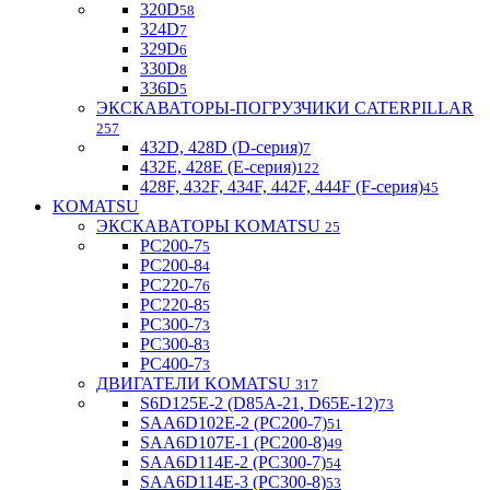
320D
58
324D
7
329D
6
330D
8
336D
5
ЭКСКАВАТОРЫ-ПОГРУЗЧИКИ CATERPILLAR
257
432D, 428D (D-серия)
7
432E, 428E (E-серия)
122
428F, 432F, 434F, 442F, 444F (F-серия)
45
KOMATSU
ЭКСКАВАТОРЫ KOMATSU
25
PC200-7
5
PC200-8
4
PC220-7
6
PC220-8
5
PC300-7
3
PC300-8
3
PC400-7
3
ДВИГАТЕЛИ KOMATSU
317
S6D125E-2 (D85A-21, D65E-12)
73
SAA6D102E-2 (PC200-7)
51
SAA6D107E-1 (PC200-8)
49
SAA6D114E-2 (PC300-7)
54
SAA6D114E-3 (PC300-8)
53