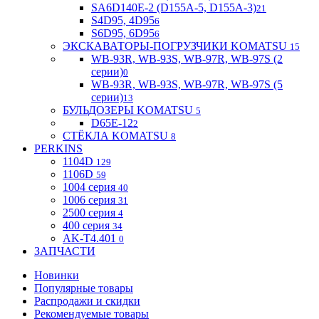
SA6D140E-2 (D155A-5, D155A-3)
21
S4D95, 4D95
6
S6D95, 6D95
6
ЭКСКАВАТОРЫ-ПОГРУЗЧИКИ KOMATSU
15
WB-93R, WB-93S, WB-97R, WB-97S (2
серии)
0
WB-93R, WB-93S, WB-97R, WB-97S (5
серии)
13
БУЛЬДОЗЕРЫ KOMATSU
5
D65E-12
2
СТЁКЛА KOMATSU
8
PERKINS
1104D
129
1106D
59
1004 серия
40
1006 серия
31
2500 серия
4
400 серия
34
AK-T4.401
0
ЗАПЧАСТИ
Новинки
Популярные товары
Распродажи и скидки
Рекомендуемые товары