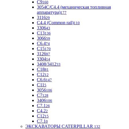
С9
160
3054С/С4.4 (механическая топливная
аппаратура)
177
3116
29
С4.4 (Common rail)
110
3306
43
С13
136
3066
59
С6.4
74
С15
170
3126
97
3304
14
3408/3412
33
С18
81
C12
12
С6.6
147
C11
5
3056
106
С7
128
3406
106
C7.1
26
C4.2
2
С12
15
С7.1
0
ЭКСКАВАТОРЫ CATERPILLAR
132