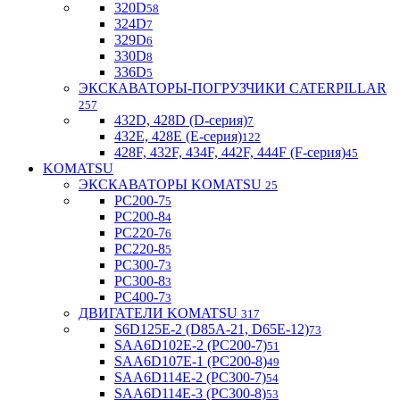
320D
58
324D
7
329D
6
330D
8
336D
5
ЭКСКАВАТОРЫ-ПОГРУЗЧИКИ CATERPILLAR
257
432D, 428D (D-серия)
7
432E, 428E (E-серия)
122
428F, 432F, 434F, 442F, 444F (F-серия)
45
KOMATSU
ЭКСКАВАТОРЫ KOMATSU
25
PC200-7
5
PC200-8
4
PC220-7
6
PC220-8
5
PC300-7
3
PC300-8
3
PC400-7
3
ДВИГАТЕЛИ KOMATSU
317
S6D125E-2 (D85A-21, D65E-12)
73
SAA6D102E-2 (PC200-7)
51
SAA6D107E-1 (PC200-8)
49
SAA6D114E-2 (PC300-7)
54
SAA6D114E-3 (PC300-8)
53