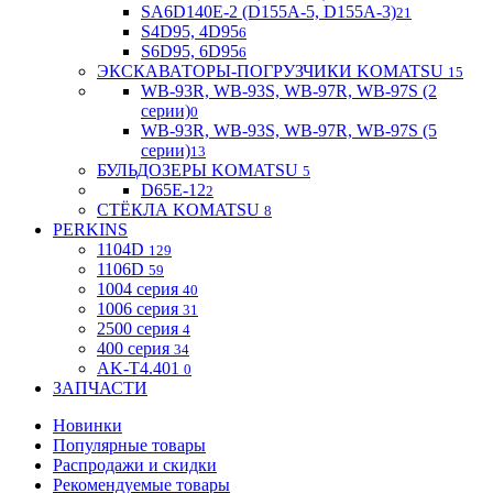
SA6D140E-2 (D155A-5, D155A-3)
21
S4D95, 4D95
6
S6D95, 6D95
6
ЭКСКАВАТОРЫ-ПОГРУЗЧИКИ KOMATSU
15
WB-93R, WB-93S, WB-97R, WB-97S (2
серии)
0
WB-93R, WB-93S, WB-97R, WB-97S (5
серии)
13
БУЛЬДОЗЕРЫ KOMATSU
5
D65E-12
2
СТЁКЛА KOMATSU
8
PERKINS
1104D
129
1106D
59
1004 серия
40
1006 серия
31
2500 серия
4
400 серия
34
AK-T4.401
0
ЗАПЧАСТИ
Новинки
Популярные товары
Распродажи и скидки
Рекомендуемые товары