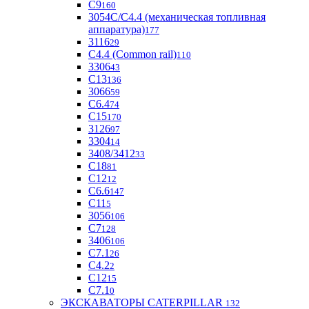
С9
160
3054С/С4.4 (механическая топливная
аппаратура)
177
3116
29
С4.4 (Common rail)
110
3306
43
С13
136
3066
59
С6.4
74
С15
170
3126
97
3304
14
3408/3412
33
С18
81
C12
12
С6.6
147
C11
5
3056
106
С7
128
3406
106
C7.1
26
C4.2
2
С12
15
С7.1
0
ЭКСКАВАТОРЫ CATERPILLAR
132