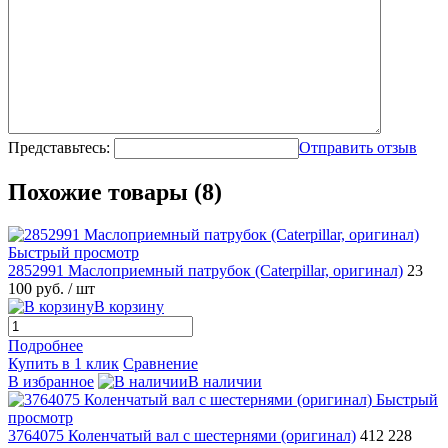
Представьтесь:
Отправить отзыв
Похожие товары (8)
Быстрый просмотр
2852991 Маслоприемный патрубок (Caterpillar, оригинал)
23
100 руб.
/ шт
В корзину
Подробнее
Купить в 1 клик
Сравнение
В избранное
В наличии
Быстрый
просмотр
3764075 Коленчатый вал c шестернями (оригинал)
412 228