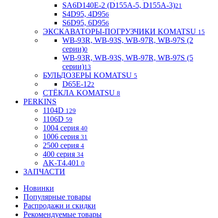
SA6D140E-2 (D155A-5, D155A-3)
21
S4D95, 4D95
6
S6D95, 6D95
6
ЭКСКАВАТОРЫ-ПОГРУЗЧИКИ KOMATSU
15
WB-93R, WB-93S, WB-97R, WB-97S (2
серии)
0
WB-93R, WB-93S, WB-97R, WB-97S (5
серии)
13
БУЛЬДОЗЕРЫ KOMATSU
5
D65E-12
2
СТЁКЛА KOMATSU
8
PERKINS
1104D
129
1106D
59
1004 серия
40
1006 серия
31
2500 серия
4
400 серия
34
AK-T4.401
0
ЗАПЧАСТИ
Новинки
Популярные товары
Распродажи и скидки
Рекомендуемые товары