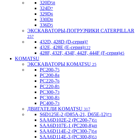
320D
58
324D
7
329D
6
330D
8
336D
5
ЭКСКАВАТОРЫ-ПОГРУЗЧИКИ CATERPILLAR
257
432D, 428D (D-серия)
7
432E, 428E (E-серия)
122
428F, 432F, 434F, 442F, 444F (F-серия)
45
KOMATSU
ЭКСКАВАТОРЫ KOMATSU
25
PC200-7
5
PC200-8
4
PC220-7
6
PC220-8
5
PC300-7
3
PC300-8
3
PC400-7
3
ДВИГАТЕЛИ KOMATSU
317
S6D125E-2 (D85A-21, D65E-12)
73
SAA6D102E-2 (PC200-7)
51
SAA6D107E-1 (PC200-8)
49
SAA6D114E-2 (PC300-7)
54
SAA6D114E-3 (PC300-8)
53