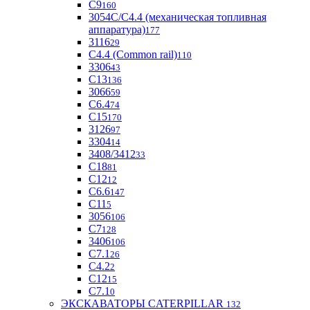
С9
160
3054С/С4.4 (механическая топливная
аппаратура)
177
3116
29
С4.4 (Common rail)
110
3306
43
С13
136
3066
59
С6.4
74
С15
170
3126
97
3304
14
3408/3412
33
С18
81
C12
12
С6.6
147
C11
5
3056
106
С7
128
3406
106
C7.1
26
C4.2
2
С12
15
С7.1
0
ЭКСКАВАТОРЫ CATERPILLAR
132