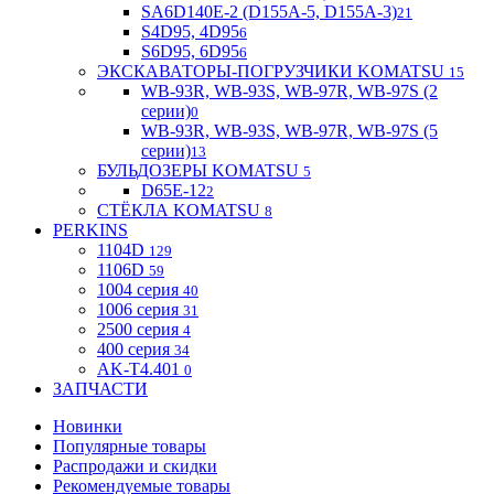
SA6D140E-2 (D155A-5, D155A-3)
21
S4D95, 4D95
6
S6D95, 6D95
6
ЭКСКАВАТОРЫ-ПОГРУЗЧИКИ KOMATSU
15
WB-93R, WB-93S, WB-97R, WB-97S (2
серии)
0
WB-93R, WB-93S, WB-97R, WB-97S (5
серии)
13
БУЛЬДОЗЕРЫ KOMATSU
5
D65E-12
2
СТЁКЛА KOMATSU
8
PERKINS
1104D
129
1106D
59
1004 серия
40
1006 серия
31
2500 серия
4
400 серия
34
AK-T4.401
0
ЗАПЧАСТИ
Новинки
Популярные товары
Распродажи и скидки
Рекомендуемые товары