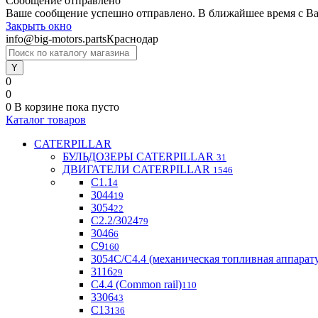
Сообщение отправлено
Ваше сообщение успешно отправлено. В ближайшее время с Ва
Закрыть окно
info@big-motors.parts
Краснодар
0
0
0
В корзине
пока пусто
Каталог товаров
CATERPILLAR
БУЛЬДОЗЕРЫ CATERPILLAR
31
ДВИГАТЕЛИ CATERPILLAR
1546
C1.1
4
3044
19
3054
22
С2.2/3024
79
3046
6
С9
160
3054С/С4.4 (механическая топливная аппарат
3116
29
С4.4 (Common rail)
110
3306
43
С13
136