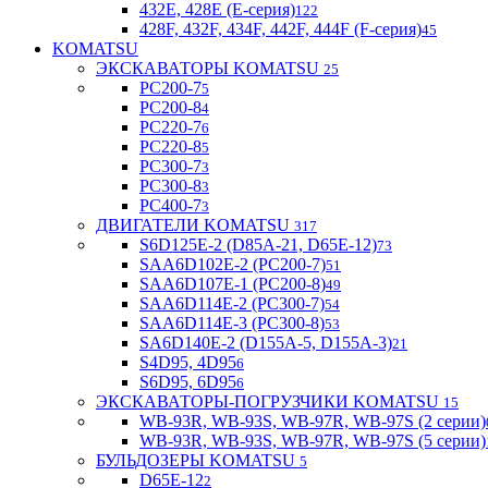
432E, 428E (E-серия)
122
428F, 432F, 434F, 442F, 444F (F-серия)
45
KOMATSU
ЭКСКАВАТОРЫ KOMATSU
25
PC200-7
5
PC200-8
4
PC220-7
6
PC220-8
5
PC300-7
3
PC300-8
3
PC400-7
3
ДВИГАТЕЛИ KOMATSU
317
S6D125E-2 (D85A-21, D65E-12)
73
SAA6D102E-2 (PC200-7)
51
SAA6D107E-1 (PC200-8)
49
SAA6D114E-2 (PC300-7)
54
SAA6D114E-3 (PC300-8)
53
SA6D140E-2 (D155A-5, D155A-3)
21
S4D95, 4D95
6
S6D95, 6D95
6
ЭКСКАВАТОРЫ-ПОГРУЗЧИКИ KOMATSU
15
WB-93R, WB-93S, WB-97R, WB-97S (2 серии)
WB-93R, WB-93S, WB-97R, WB-97S (5 серии)
БУЛЬДОЗЕРЫ KOMATSU
5
D65E-12
2