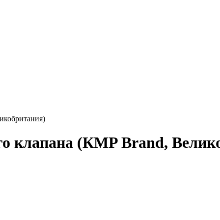
икобритания)
го клапана (КMP Brand, Велик