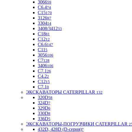
3066
59
С6.4
74
С15
170
3126
97
3304
14
3408/3412
33
С18
81
C12
12
С6.6
147
C11
5
3056
106
С7
128
3406
106
C7.1
26
C4.2
2
С12
15
С7.1
0
ЭКСКАВАТОРЫ CATERPILLAR
132
320D
58
324D
7
329D
6
330D
8
336D
5
ЭКСКАВАТОРЫ-ПОГРУЗЧИКИ CATERPILLAR
2
432D, 428D (D-серия)
7