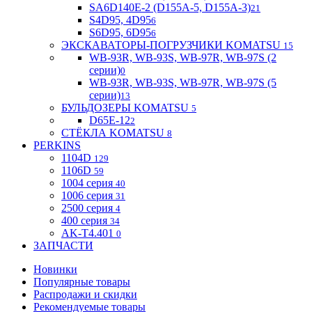
SA6D140E-2 (D155A-5, D155A-3)
21
S4D95, 4D95
6
S6D95, 6D95
6
ЭКСКАВАТОРЫ-ПОГРУЗЧИКИ KOMATSU
15
WB-93R, WB-93S, WB-97R, WB-97S (2
серии)
0
WB-93R, WB-93S, WB-97R, WB-97S (5
серии)
13
БУЛЬДОЗЕРЫ KOMATSU
5
D65E-12
2
СТЁКЛА KOMATSU
8
PERKINS
1104D
129
1106D
59
1004 серия
40
1006 серия
31
2500 серия
4
400 серия
34
AK-T4.401
0
ЗАПЧАСТИ
Новинки
Популярные товары
Распродажи и скидки
Рекомендуемые товары