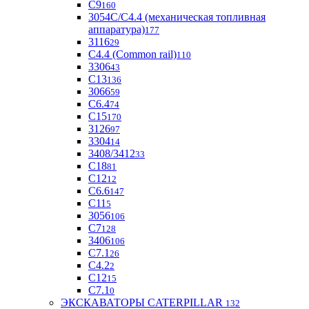
С9
160
3054С/С4.4 (механическая топливная
аппаратура)
177
3116
29
С4.4 (Common rail)
110
3306
43
С13
136
3066
59
С6.4
74
С15
170
3126
97
3304
14
3408/3412
33
С18
81
C12
12
С6.6
147
C11
5
3056
106
С7
128
3406
106
C7.1
26
C4.2
2
С12
15
С7.1
0
ЭКСКАВАТОРЫ CATERPILLAR
132