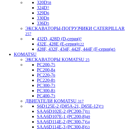
320D
58
324D
7
329D
6
330D
8
336D
5
ЭКСКАВАТОРЫ-ПОГРУЗЧИКИ CATERPILLAR
257
432D, 428D (D-серия)
7
432E, 428E (E-серия)
122
428F, 432F, 434F, 442F, 444F (F-серия)
45
KOMATSU
ЭКСКАВАТОРЫ KOMATSU
25
PC200-7
5
PC200-8
4
PC220-7
6
PC220-8
5
PC300-7
3
PC300-8
3
PC400-7
3
ДВИГАТЕЛИ KOMATSU
317
S6D125E-2 (D85A-21, D65E-12)
73
SAA6D102E-2 (PC200-7)
51
SAA6D107E-1 (PC200-8)
49
SAA6D114E-2 (PC300-7)
54
SAA6D114E-3 (PC300-8)
53