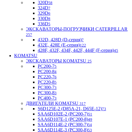
320D
58
324D
7
329D
6
330D
8
336D
5
ЭКСКАВАТОРЫ-ПОГРУЗЧИКИ CATERPILLAR
257
432D, 428D (D-серия)
7
432E, 428E (E-серия)
122
428F, 432F, 434F, 442F, 444F (F-серия)
45
KOMATSU
ЭКСКАВАТОРЫ KOMATSU
25
PC200-7
5
PC200-8
4
PC220-7
6
PC220-8
5
PC300-7
3
PC300-8
3
PC400-7
3
ДВИГАТЕЛИ KOMATSU
317
S6D125E-2 (D85A-21, D65E-12)
73
SAA6D102E-2 (PC200-7)
51
SAA6D107E-1 (PC200-8)
49
SAA6D114E-2 (PC300-7)
54
SAA6D114E-3 (PC300-8)
53