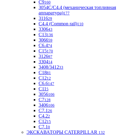
С9
160
3054С/С4.4 (механическая топливная
аппаратура)
177
3116
29
С4.4 (Common rail)
110
3306
43
С13
136
3066
59
С6.4
74
С15
170
3126
97
3304
14
3408/3412
33
С18
81
C12
12
С6.6
147
C11
5
3056
106
С7
128
3406
106
C7.1
26
C4.2
2
С12
15
С7.1
0
ЭКСКАВАТОРЫ CATERPILLAR
132