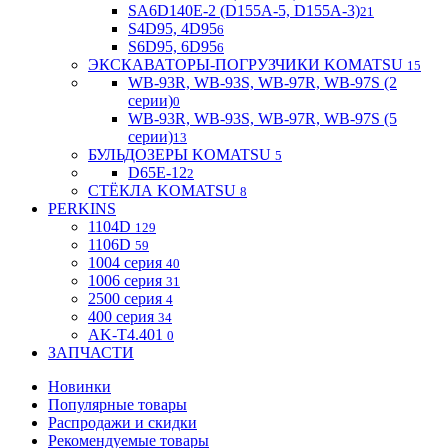
SA6D140E-2 (D155A-5, D155A-3)
21
S4D95, 4D95
6
S6D95, 6D95
6
ЭКСКАВАТОРЫ-ПОГРУЗЧИКИ KOMATSU
15
WB-93R, WB-93S, WB-97R, WB-97S (2
серии)
0
WB-93R, WB-93S, WB-97R, WB-97S (5
серии)
13
БУЛЬДОЗЕРЫ KOMATSU
5
D65E-12
2
СТЁКЛА KOMATSU
8
PERKINS
1104D
129
1106D
59
1004 серия
40
1006 серия
31
2500 серия
4
400 серия
34
AK-T4.401
0
ЗАПЧАСТИ
Новинки
Популярные товары
Распродажи и скидки
Рекомендуемые товары