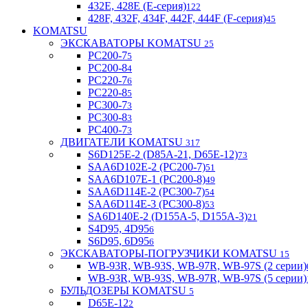
432E, 428E (E-серия)
122
428F, 432F, 434F, 442F, 444F (F-серия)
45
KOMATSU
ЭКСКАВАТОРЫ KOMATSU
25
PC200-7
5
PC200-8
4
PC220-7
6
PC220-8
5
PC300-7
3
PC300-8
3
PC400-7
3
ДВИГАТЕЛИ KOMATSU
317
S6D125E-2 (D85A-21, D65E-12)
73
SAA6D102E-2 (PC200-7)
51
SAA6D107E-1 (PC200-8)
49
SAA6D114E-2 (PC300-7)
54
SAA6D114E-3 (PC300-8)
53
SA6D140E-2 (D155A-5, D155A-3)
21
S4D95, 4D95
6
S6D95, 6D95
6
ЭКСКАВАТОРЫ-ПОГРУЗЧИКИ KOMATSU
15
WB-93R, WB-93S, WB-97R, WB-97S (2 серии)
WB-93R, WB-93S, WB-97R, WB-97S (5 серии)
БУЛЬДОЗЕРЫ KOMATSU
5
D65E-12
2