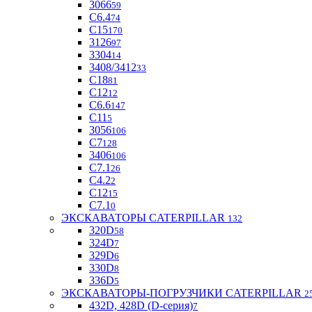
3066
59
С6.4
74
С15
170
3126
97
3304
14
3408/3412
33
С18
81
C12
12
С6.6
147
C11
5
3056
106
С7
128
3406
106
C7.1
26
C4.2
2
С12
15
С7.1
0
ЭКСКАВАТОРЫ CATERPILLAR
132
320D
58
324D
7
329D
6
330D
8
336D
5
ЭКСКАВАТОРЫ-ПОГРУЗЧИКИ CATERPILLAR
2
432D, 428D (D-серия)
7