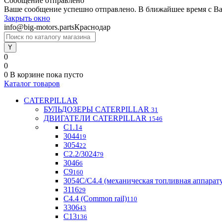
Сообщение отправлено
Ваше сообщение успешно отправлено. В ближайшее время с Ва
Закрыть окно
info@big-motors.parts
Краснодар
0
0
0
В корзине
пока пусто
Каталог товаров
CATERPILLAR
БУЛЬДОЗЕРЫ CATERPILLAR
31
ДВИГАТЕЛИ CATERPILLAR
1546
C1.1
4
3044
19
3054
22
С2.2/3024
79
3046
6
С9
160
3054С/С4.4 (механическая топливная аппарат
3116
29
С4.4 (Common rail)
110
3306
43
С13
136