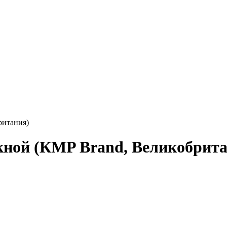
ритания)
скной (КMP Brand, Великобрит