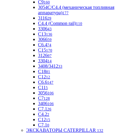
С9
160
3054С/С4.4 (механическая топливная
аппаратура)
177
3116
29
С4.4 (Common rail)
110
3306
43
С13
136
3066
59
С6.4
74
С15
170
3126
97
3304
14
3408/3412
33
С18
81
C12
12
С6.6
147
C11
5
3056
106
С7
128
3406
106
C7.1
26
C4.2
2
С12
15
С7.1
0
ЭКСКАВАТОРЫ CATERPILLAR
132