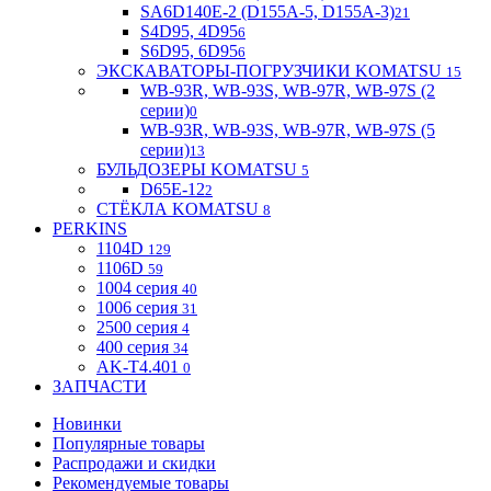
SA6D140E-2 (D155A-5, D155A-3)
21
S4D95, 4D95
6
S6D95, 6D95
6
ЭКСКАВАТОРЫ-ПОГРУЗЧИКИ KOMATSU
15
WB-93R, WB-93S, WB-97R, WB-97S (2
серии)
0
WB-93R, WB-93S, WB-97R, WB-97S (5
серии)
13
БУЛЬДОЗЕРЫ KOMATSU
5
D65E-12
2
СТЁКЛА KOMATSU
8
PERKINS
1104D
129
1106D
59
1004 серия
40
1006 серия
31
2500 серия
4
400 серия
34
AK-T4.401
0
ЗАПЧАСТИ
Новинки
Популярные товары
Распродажи и скидки
Рекомендуемые товары