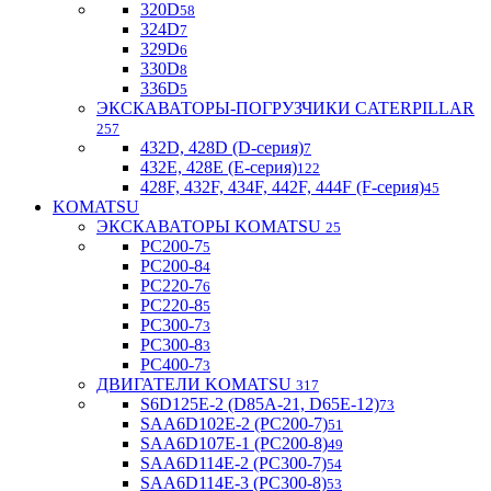
320D
58
324D
7
329D
6
330D
8
336D
5
ЭКСКАВАТОРЫ-ПОГРУЗЧИКИ CATERPILLAR
257
432D, 428D (D-серия)
7
432E, 428E (E-серия)
122
428F, 432F, 434F, 442F, 444F (F-серия)
45
KOMATSU
ЭКСКАВАТОРЫ KOMATSU
25
PC200-7
5
PC200-8
4
PC220-7
6
PC220-8
5
PC300-7
3
PC300-8
3
PC400-7
3
ДВИГАТЕЛИ KOMATSU
317
S6D125E-2 (D85A-21, D65E-12)
73
SAA6D102E-2 (PC200-7)
51
SAA6D107E-1 (PC200-8)
49
SAA6D114E-2 (PC300-7)
54
SAA6D114E-3 (PC300-8)
53