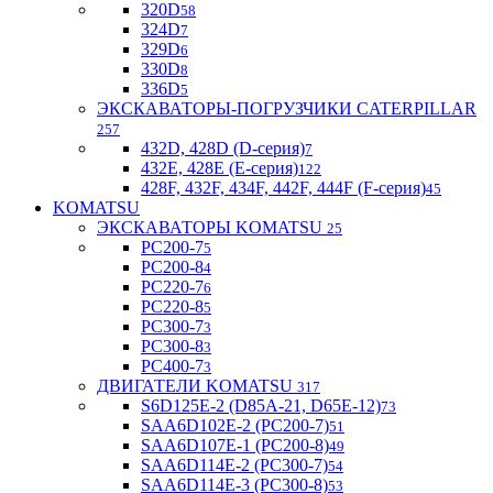
320D
58
324D
7
329D
6
330D
8
336D
5
ЭКСКАВАТОРЫ-ПОГРУЗЧИКИ CATERPILLAR
257
432D, 428D (D-серия)
7
432E, 428E (E-серия)
122
428F, 432F, 434F, 442F, 444F (F-серия)
45
KOMATSU
ЭКСКАВАТОРЫ KOMATSU
25
PC200-7
5
PC200-8
4
PC220-7
6
PC220-8
5
PC300-7
3
PC300-8
3
PC400-7
3
ДВИГАТЕЛИ KOMATSU
317
S6D125E-2 (D85A-21, D65E-12)
73
SAA6D102E-2 (PC200-7)
51
SAA6D107E-1 (PC200-8)
49
SAA6D114E-2 (PC300-7)
54
SAA6D114E-3 (PC300-8)
53