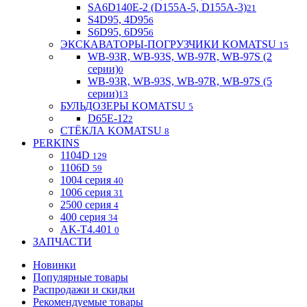
SA6D140E-2 (D155A-5, D155A-3)
21
S4D95, 4D95
6
S6D95, 6D95
6
ЭКСКАВАТОРЫ-ПОГРУЗЧИКИ KOMATSU
15
WB-93R, WB-93S, WB-97R, WB-97S (2
серии)
0
WB-93R, WB-93S, WB-97R, WB-97S (5
серии)
13
БУЛЬДОЗЕРЫ KOMATSU
5
D65E-12
2
СТЁКЛА KOMATSU
8
PERKINS
1104D
129
1106D
59
1004 серия
40
1006 серия
31
2500 серия
4
400 серия
34
AK-T4.401
0
ЗАПЧАСТИ
Новинки
Популярные товары
Распродажи и скидки
Рекомендуемые товары