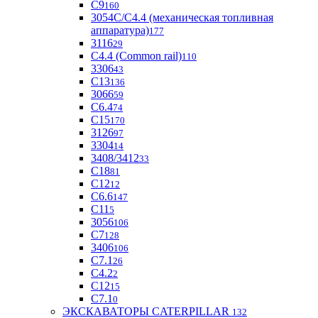
С9
160
3054С/С4.4 (механическая топливная
аппаратура)
177
3116
29
С4.4 (Common rail)
110
3306
43
С13
136
3066
59
С6.4
74
С15
170
3126
97
3304
14
3408/3412
33
С18
81
C12
12
С6.6
147
C11
5
3056
106
С7
128
3406
106
C7.1
26
C4.2
2
С12
15
С7.1
0
ЭКСКАВАТОРЫ CATERPILLAR
132