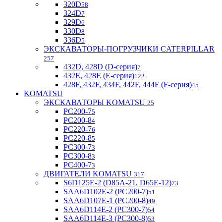
320D
58
324D
7
329D
6
330D
8
336D
5
ЭКСКАВАТОРЫ-ПОГРУЗЧИКИ CATERPILLAR
257
432D, 428D (D-серия)
7
432E, 428E (E-серия)
122
428F, 432F, 434F, 442F, 444F (F-серия)
45
KOMATSU
ЭКСКАВАТОРЫ KOMATSU
25
PC200-7
5
PC200-8
4
PC220-7
6
PC220-8
5
PC300-7
3
PC300-8
3
PC400-7
3
ДВИГАТЕЛИ KOMATSU
317
S6D125E-2 (D85A-21, D65E-12)
73
SAA6D102E-2 (PC200-7)
51
SAA6D107E-1 (PC200-8)
49
SAA6D114E-2 (PC300-7)
54
SAA6D114E-3 (PC300-8)
53