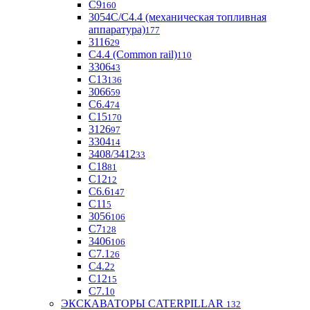
С9
160
3054С/С4.4 (механическая топливная
аппаратура)
177
3116
29
С4.4 (Common rail)
110
3306
43
С13
136
3066
59
С6.4
74
С15
170
3126
97
3304
14
3408/3412
33
С18
81
C12
12
С6.6
147
C11
5
3056
106
С7
128
3406
106
C7.1
26
C4.2
2
С12
15
С7.1
0
ЭКСКАВАТОРЫ CATERPILLAR
132