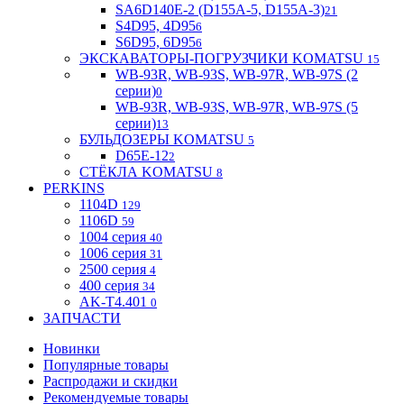
SA6D140E-2 (D155A-5, D155A-3)
21
S4D95, 4D95
6
S6D95, 6D95
6
ЭКСКАВАТОРЫ-ПОГРУЗЧИКИ KOMATSU
15
WB-93R, WB-93S, WB-97R, WB-97S (2
серии)
0
WB-93R, WB-93S, WB-97R, WB-97S (5
серии)
13
БУЛЬДОЗЕРЫ KOMATSU
5
D65E-12
2
СТЁКЛА KOMATSU
8
PERKINS
1104D
129
1106D
59
1004 серия
40
1006 серия
31
2500 серия
4
400 серия
34
AK-T4.401
0
ЗАПЧАСТИ
Новинки
Популярные товары
Распродажи и скидки
Рекомендуемые товары