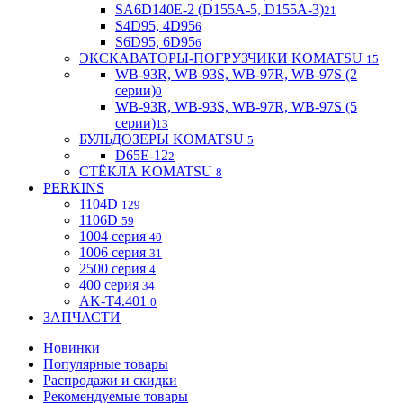
SA6D140E-2 (D155A-5, D155A-3)
21
S4D95, 4D95
6
S6D95, 6D95
6
ЭКСКАВАТОРЫ-ПОГРУЗЧИКИ KOMATSU
15
WB-93R, WB-93S, WB-97R, WB-97S (2
серии)
0
WB-93R, WB-93S, WB-97R, WB-97S (5
серии)
13
БУЛЬДОЗЕРЫ KOMATSU
5
D65E-12
2
СТЁКЛА KOMATSU
8
PERKINS
1104D
129
1106D
59
1004 серия
40
1006 серия
31
2500 серия
4
400 серия
34
AK-T4.401
0
ЗАПЧАСТИ
Новинки
Популярные товары
Распродажи и скидки
Рекомендуемые товары