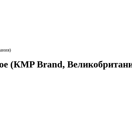
ания)
ое (КMP Brand, Великобритан