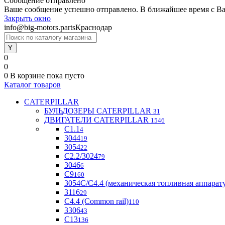
Сообщение отправлено
Ваше сообщение успешно отправлено. В ближайшее время с Ва
Закрыть окно
info@big-motors.parts
Краснодар
0
0
0
В корзине
пока пусто
Каталог товаров
CATERPILLAR
БУЛЬДОЗЕРЫ CATERPILLAR
31
ДВИГАТЕЛИ CATERPILLAR
1546
C1.1
4
3044
19
3054
22
С2.2/3024
79
3046
6
С9
160
3054С/С4.4 (механическая топливная аппарат
3116
29
С4.4 (Common rail)
110
3306
43
С13
136