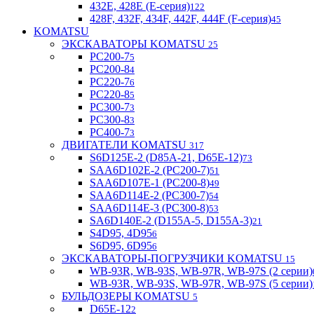
432E, 428E (E-серия)
122
428F, 432F, 434F, 442F, 444F (F-серия)
45
KOMATSU
ЭКСКАВАТОРЫ KOMATSU
25
PC200-7
5
PC200-8
4
PC220-7
6
PC220-8
5
PC300-7
3
PC300-8
3
PC400-7
3
ДВИГАТЕЛИ KOMATSU
317
S6D125E-2 (D85A-21, D65E-12)
73
SAA6D102E-2 (PC200-7)
51
SAA6D107E-1 (PC200-8)
49
SAA6D114E-2 (PC300-7)
54
SAA6D114E-3 (PC300-8)
53
SA6D140E-2 (D155A-5, D155A-3)
21
S4D95, 4D95
6
S6D95, 6D95
6
ЭКСКАВАТОРЫ-ПОГРУЗЧИКИ KOMATSU
15
WB-93R, WB-93S, WB-97R, WB-97S (2 серии)
WB-93R, WB-93S, WB-97R, WB-97S (5 серии)
БУЛЬДОЗЕРЫ KOMATSU
5
D65E-12
2