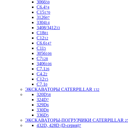
3066
59
С6.4
74
С15
170
3126
97
3304
14
3408/3412
33
С18
81
C12
12
С6.6
147
C11
5
3056
106
С7
128
3406
106
C7.1
26
C4.2
2
С12
15
С7.1
0
ЭКСКАВАТОРЫ CATERPILLAR
132
320D
58
324D
7
329D
6
330D
8
336D
5
ЭКСКАВАТОРЫ-ПОГРУЗЧИКИ CATERPILLAR
2
432D, 428D (D-серия)
7