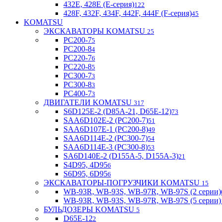
432E, 428E (E-серия)
122
428F, 432F, 434F, 442F, 444F (F-серия)
45
KOMATSU
ЭКСКАВАТОРЫ KOMATSU
25
PC200-7
5
PC200-8
4
PC220-7
6
PC220-8
5
PC300-7
3
PC300-8
3
PC400-7
3
ДВИГАТЕЛИ KOMATSU
317
S6D125E-2 (D85A-21, D65E-12)
73
SAA6D102E-2 (PC200-7)
51
SAA6D107E-1 (PC200-8)
49
SAA6D114E-2 (PC300-7)
54
SAA6D114E-3 (PC300-8)
53
SA6D140E-2 (D155A-5, D155A-3)
21
S4D95, 4D95
6
S6D95, 6D95
6
ЭКСКАВАТОРЫ-ПОГРУЗЧИКИ KOMATSU
15
WB-93R, WB-93S, WB-97R, WB-97S (2 серии)
WB-93R, WB-93S, WB-97R, WB-97S (5 серии)
БУЛЬДОЗЕРЫ KOMATSU
5
D65E-12
2