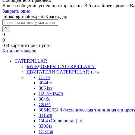
Сообщение отправлено
Ваше сообщение успешно отправлено. В ближайшее время с Ва
Закрыть окно
info@big-motors.parts
Краснодар
0
0
0
В корзине
пока пусто
Каталог товаров
CATERPILLAR
БУЛЬДОЗЕРЫ CATERPILLAR
31
ДВИГАТЕЛИ CATERPILLAR
1546
C1.1
4
3044
19
3054
22
С2.2/3024
79
3046
6
С9
160
3054С/С4.4 (механическая топливная аппарат
3116
29
С4.4 (Common rail)
110
3306
43
С13
136