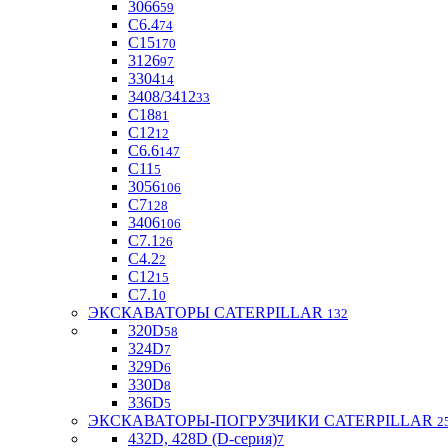
3066
59
С6.4
74
С15
170
3126
97
3304
14
3408/3412
33
С18
81
C12
12
С6.6
147
C11
5
3056
106
С7
128
3406
106
C7.1
26
C4.2
2
С12
15
С7.1
0
ЭКСКАВАТОРЫ CATERPILLAR
132
320D
58
324D
7
329D
6
330D
8
336D
5
ЭКСКАВАТОРЫ-ПОГРУЗЧИКИ CATERPILLAR
2
432D, 428D (D-серия)
7