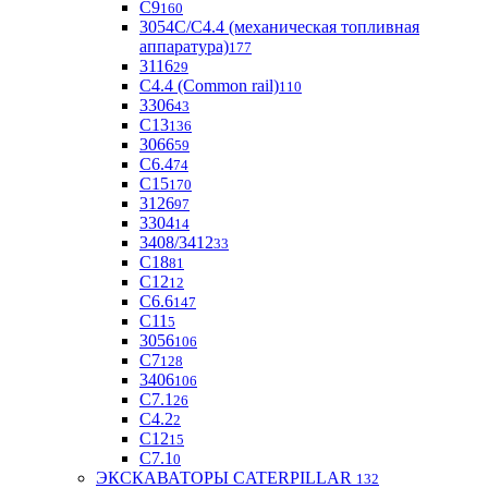
С9
160
3054С/С4.4 (механическая топливная
аппаратура)
177
3116
29
С4.4 (Common rail)
110
3306
43
С13
136
3066
59
С6.4
74
С15
170
3126
97
3304
14
3408/3412
33
С18
81
C12
12
С6.6
147
C11
5
3056
106
С7
128
3406
106
C7.1
26
C4.2
2
С12
15
С7.1
0
ЭКСКАВАТОРЫ CATERPILLAR
132