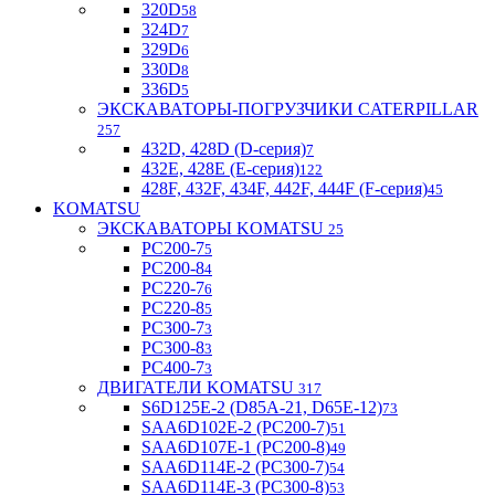
320D
58
324D
7
329D
6
330D
8
336D
5
ЭКСКАВАТОРЫ-ПОГРУЗЧИКИ CATERPILLAR
257
432D, 428D (D-серия)
7
432E, 428E (E-серия)
122
428F, 432F, 434F, 442F, 444F (F-серия)
45
KOMATSU
ЭКСКАВАТОРЫ KOMATSU
25
PC200-7
5
PC200-8
4
PC220-7
6
PC220-8
5
PC300-7
3
PC300-8
3
PC400-7
3
ДВИГАТЕЛИ KOMATSU
317
S6D125E-2 (D85A-21, D65E-12)
73
SAA6D102E-2 (PC200-7)
51
SAA6D107E-1 (PC200-8)
49
SAA6D114E-2 (PC300-7)
54
SAA6D114E-3 (PC300-8)
53