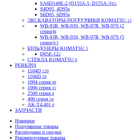
SA6D140E-2 (D155A-5, D155A-3)
21
S4D95, 4D95
6
S6D95, 6D95
6
ЭКСКАВАТОРЫ-ПОГРУЗЧИКИ KOMATSU
15
WB-93R, WB-93S, WB-97R, WB-97S (2
серии)
0
WB-93R, WB-93S, WB-97R, WB-97S (5
серии)
13
БУЛЬДОЗЕРЫ KOMATSU
5
D65E-12
2
СТЁКЛА KOMATSU
8
PERKINS
1104D
129
1106D
59
1004 серия
40
1006 серия
31
2500 серия
4
400 серия
34
AK-T4.401
0
ЗАПЧАСТИ
Новинки
Популярные товары
Распродажи и скидки
Рекомендуемые товары