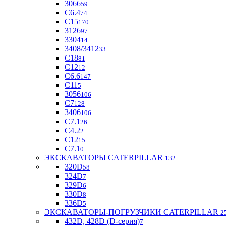
3066
59
С6.4
74
С15
170
3126
97
3304
14
3408/3412
33
С18
81
C12
12
С6.6
147
C11
5
3056
106
С7
128
3406
106
C7.1
26
C4.2
2
С12
15
С7.1
0
ЭКСКАВАТОРЫ CATERPILLAR
132
320D
58
324D
7
329D
6
330D
8
336D
5
ЭКСКАВАТОРЫ-ПОГРУЗЧИКИ CATERPILLAR
2
432D, 428D (D-серия)
7