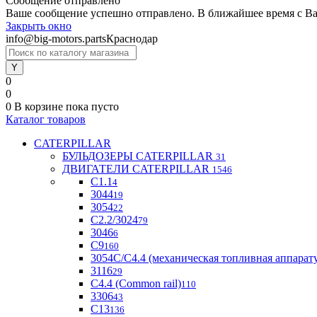
Сообщение отправлено
Ваше сообщение успешно отправлено. В ближайшее время с Ва
Закрыть окно
info@big-motors.parts
Краснодар
0
0
0
В корзине
пока пусто
Каталог товаров
CATERPILLAR
БУЛЬДОЗЕРЫ CATERPILLAR
31
ДВИГАТЕЛИ CATERPILLAR
1546
C1.1
4
3044
19
3054
22
С2.2/3024
79
3046
6
С9
160
3054С/С4.4 (механическая топливная аппарат
3116
29
С4.4 (Common rail)
110
3306
43
С13
136