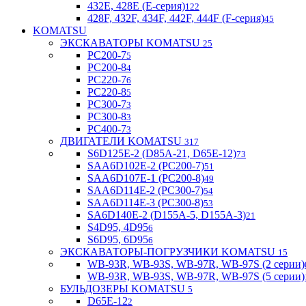
432E, 428E (E-серия)
122
428F, 432F, 434F, 442F, 444F (F-серия)
45
KOMATSU
ЭКСКАВАТОРЫ KOMATSU
25
PC200-7
5
PC200-8
4
PC220-7
6
PC220-8
5
PC300-7
3
PC300-8
3
PC400-7
3
ДВИГАТЕЛИ KOMATSU
317
S6D125E-2 (D85A-21, D65E-12)
73
SAA6D102E-2 (PC200-7)
51
SAA6D107E-1 (PC200-8)
49
SAA6D114E-2 (PC300-7)
54
SAA6D114E-3 (PC300-8)
53
SA6D140E-2 (D155A-5, D155A-3)
21
S4D95, 4D95
6
S6D95, 6D95
6
ЭКСКАВАТОРЫ-ПОГРУЗЧИКИ KOMATSU
15
WB-93R, WB-93S, WB-97R, WB-97S (2 серии)
WB-93R, WB-93S, WB-97R, WB-97S (5 серии)
БУЛЬДОЗЕРЫ KOMATSU
5
D65E-12
2