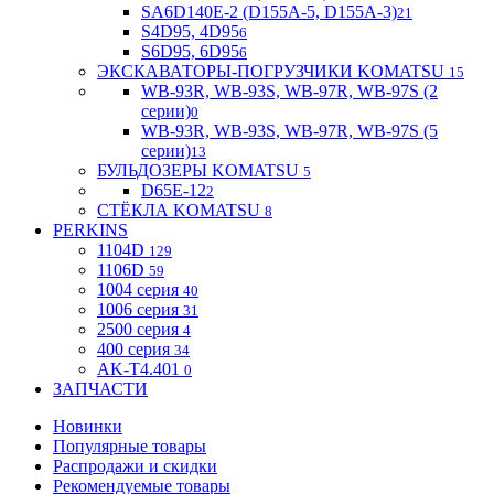
SA6D140E-2 (D155A-5, D155A-3)
21
S4D95, 4D95
6
S6D95, 6D95
6
ЭКСКАВАТОРЫ-ПОГРУЗЧИКИ KOMATSU
15
WB-93R, WB-93S, WB-97R, WB-97S (2
серии)
0
WB-93R, WB-93S, WB-97R, WB-97S (5
серии)
13
БУЛЬДОЗЕРЫ KOMATSU
5
D65E-12
2
СТЁКЛА KOMATSU
8
PERKINS
1104D
129
1106D
59
1004 серия
40
1006 серия
31
2500 серия
4
400 серия
34
AK-T4.401
0
ЗАПЧАСТИ
Новинки
Популярные товары
Распродажи и скидки
Рекомендуемые товары