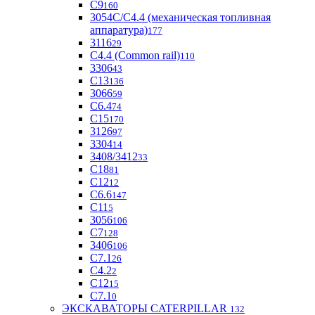
С9
160
3054С/С4.4 (механическая топливная
аппаратура)
177
3116
29
С4.4 (Common rail)
110
3306
43
С13
136
3066
59
С6.4
74
С15
170
3126
97
3304
14
3408/3412
33
С18
81
C12
12
С6.6
147
C11
5
3056
106
С7
128
3406
106
C7.1
26
C4.2
2
С12
15
С7.1
0
ЭКСКАВАТОРЫ CATERPILLAR
132