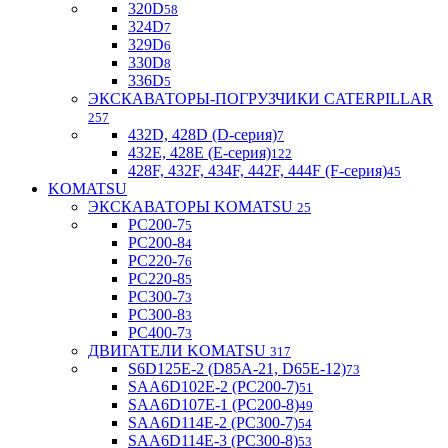
320D
58
324D
7
329D
6
330D
8
336D
5
ЭКСКАВАТОРЫ-ПОГРУЗЧИКИ CATERPILLAR
257
432D, 428D (D-серия)
7
432E, 428E (E-серия)
122
428F, 432F, 434F, 442F, 444F (F-серия)
45
KOMATSU
ЭКСКАВАТОРЫ KOMATSU
25
PC200-7
5
PC200-8
4
PC220-7
6
PC220-8
5
PC300-7
3
PC300-8
3
PC400-7
3
ДВИГАТЕЛИ KOMATSU
317
S6D125E-2 (D85A-21, D65E-12)
73
SAA6D102E-2 (PC200-7)
51
SAA6D107E-1 (PC200-8)
49
SAA6D114E-2 (PC300-7)
54
SAA6D114E-3 (PC300-8)
53