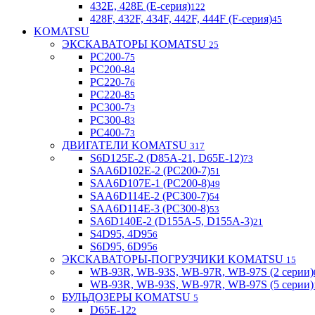
432E, 428E (E-серия)
122
428F, 432F, 434F, 442F, 444F (F-серия)
45
KOMATSU
ЭКСКАВАТОРЫ KOMATSU
25
PC200-7
5
PC200-8
4
PC220-7
6
PC220-8
5
PC300-7
3
PC300-8
3
PC400-7
3
ДВИГАТЕЛИ KOMATSU
317
S6D125E-2 (D85A-21, D65E-12)
73
SAA6D102E-2 (PC200-7)
51
SAA6D107E-1 (PC200-8)
49
SAA6D114E-2 (PC300-7)
54
SAA6D114E-3 (PC300-8)
53
SA6D140E-2 (D155A-5, D155A-3)
21
S4D95, 4D95
6
S6D95, 6D95
6
ЭКСКАВАТОРЫ-ПОГРУЗЧИКИ KOMATSU
15
WB-93R, WB-93S, WB-97R, WB-97S (2 серии)
WB-93R, WB-93S, WB-97R, WB-97S (5 серии)
БУЛЬДОЗЕРЫ KOMATSU
5
D65E-12
2