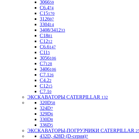
3066
59
С6.4
74
С15
170
3126
97
3304
14
3408/3412
33
С18
81
C12
12
С6.6
147
C11
5
3056
106
С7
128
3406
106
C7.1
26
C4.2
2
С12
15
С7.1
0
ЭКСКАВАТОРЫ CATERPILLAR
132
320D
58
324D
7
329D
6
330D
8
336D
5
ЭКСКАВАТОРЫ-ПОГРУЗЧИКИ CATERPILLAR
2
432D, 428D (D-серия)
7