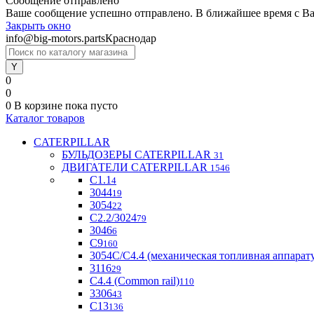
Сообщение отправлено
Ваше сообщение успешно отправлено. В ближайшее время с Ва
Закрыть окно
info@big-motors.parts
Краснодар
0
0
0
В корзине
пока пусто
Каталог товаров
CATERPILLAR
БУЛЬДОЗЕРЫ CATERPILLAR
31
ДВИГАТЕЛИ CATERPILLAR
1546
C1.1
4
3044
19
3054
22
С2.2/3024
79
3046
6
С9
160
3054С/С4.4 (механическая топливная аппарат
3116
29
С4.4 (Common rail)
110
3306
43
С13
136