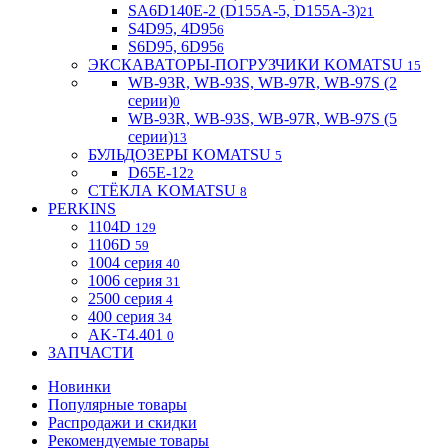
SA6D140E-2 (D155A-5, D155A-3)
21
S4D95, 4D95
6
S6D95, 6D95
6
ЭКСКАВАТОРЫ-ПОГРУЗЧИКИ KOMATSU
15
WB-93R, WB-93S, WB-97R, WB-97S (2
серии)
0
WB-93R, WB-93S, WB-97R, WB-97S (5
серии)
13
БУЛЬДОЗЕРЫ KOMATSU
5
D65E-12
2
СТЁКЛА KOMATSU
8
PERKINS
1104D
129
1106D
59
1004 серия
40
1006 серия
31
2500 серия
4
400 серия
34
AK-T4.401
0
ЗАПЧАСТИ
Новинки
Популярные товары
Распродажи и скидки
Рекомендуемые товары