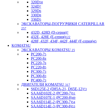
320D
58
324D
7
329D
6
330D
8
336D
5
ЭКСКАВАТОРЫ-ПОГРУЗЧИКИ CATERPILLAR
257
432D, 428D (D-серия)
7
432E, 428E (E-серия)
122
428F, 432F, 434F, 442F, 444F (F-серия)
45
KOMATSU
ЭКСКАВАТОРЫ KOMATSU
25
PC200-7
5
PC200-8
4
PC220-7
6
PC220-8
5
PC300-7
3
PC300-8
3
PC400-7
3
ДВИГАТЕЛИ KOMATSU
317
S6D125E-2 (D85A-21, D65E-12)
73
SAA6D102E-2 (PC200-7)
51
SAA6D107E-1 (PC200-8)
49
SAA6D114E-2 (PC300-7)
54
SAA6D114E-3 (PC300-8)
53