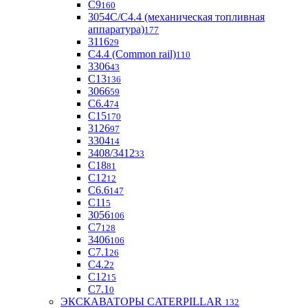
С9
160
3054С/С4.4 (механическая топливная
аппаратура)
177
3116
29
С4.4 (Common rail)
110
3306
43
С13
136
3066
59
С6.4
74
С15
170
3126
97
3304
14
3408/3412
33
С18
81
C12
12
С6.6
147
C11
5
3056
106
С7
128
3406
106
C7.1
26
C4.2
2
С12
15
С7.1
0
ЭКСКАВАТОРЫ CATERPILLAR
132