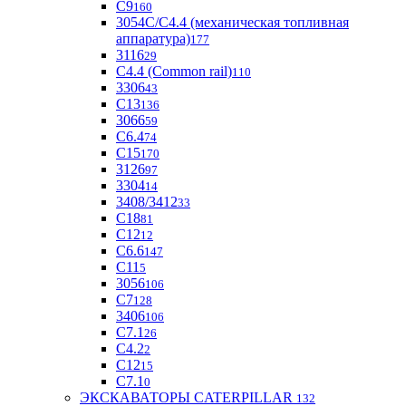
С9
160
3054С/С4.4 (механическая топливная
аппаратура)
177
3116
29
С4.4 (Common rail)
110
3306
43
С13
136
3066
59
С6.4
74
С15
170
3126
97
3304
14
3408/3412
33
С18
81
C12
12
С6.6
147
C11
5
3056
106
С7
128
3406
106
C7.1
26
C4.2
2
С12
15
С7.1
0
ЭКСКАВАТОРЫ CATERPILLAR
132