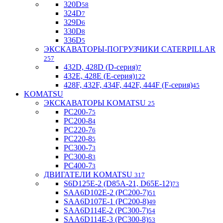
320D
58
324D
7
329D
6
330D
8
336D
5
ЭКСКАВАТОРЫ-ПОГРУЗЧИКИ CATERPILLAR
257
432D, 428D (D-серия)
7
432E, 428E (E-серия)
122
428F, 432F, 434F, 442F, 444F (F-серия)
45
KOMATSU
ЭКСКАВАТОРЫ KOMATSU
25
PC200-7
5
PC200-8
4
PC220-7
6
PC220-8
5
PC300-7
3
PC300-8
3
PC400-7
3
ДВИГАТЕЛИ KOMATSU
317
S6D125E-2 (D85A-21, D65E-12)
73
SAA6D102E-2 (PC200-7)
51
SAA6D107E-1 (PC200-8)
49
SAA6D114E-2 (PC300-7)
54
SAA6D114E-3 (PC300-8)
53