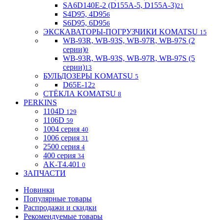
SA6D140E-2 (D155A-5, D155A-3)
21
S4D95, 4D95
6
S6D95, 6D95
6
ЭКСКАВАТОРЫ-ПОГРУЗЧИКИ KOMATSU
15
WB-93R, WB-93S, WB-97R, WB-97S (2
серии)
0
WB-93R, WB-93S, WB-97R, WB-97S (5
серии)
13
БУЛЬДОЗЕРЫ KOMATSU
5
D65E-12
2
СТЁКЛА KOMATSU
8
PERKINS
1104D
129
1106D
59
1004 серия
40
1006 серия
31
2500 серия
4
400 серия
34
AK-T4.401
0
ЗАПЧАСТИ
Новинки
Популярные товары
Распродажи и скидки
Рекомендуемые товары