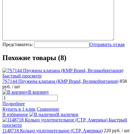
Представьтесь:
Отправить отзыв
Похожие товары (8)
Быстрый просмотр
7S7144 Пружина клапана (КMP Brand, Великобритания)
858
руб.
/ шт
В корзину
Подробнее
Купить в 1 клик
Сравнение
В избранное
В наличии
Быстрый
просмотр
1148718 Кольцо уплотнительное (CTP, Америка)
220 руб.
/ шт